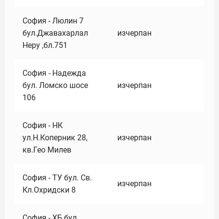
София - Люлин 7
бул.Джавахарлал
изчерпан
Неру ,бл.751
София - Надежда
бул. Ломско шосе
изчерпан
106
София - НК
ул.Н.Коперник 28,
изчерпан
кв.Гео Милев
София - ТУ бул. Св.
изчерпан
Кл.Охридски 8
София - ХБ бул.