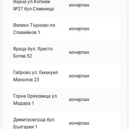
Варна ул.Копнеж
изчерпан
№27 бул.Сливница
Велико Търново пл.
изчерпан
Славейков 1
Враца бул. Христо
изчерпан
Ботев 52
Габрово ул. Емануил
изчерпан
Манолов 23
Горна Оряховица ул.
изчерпан
Мадара 1
Димитровград бул.
изчерпан
България 1