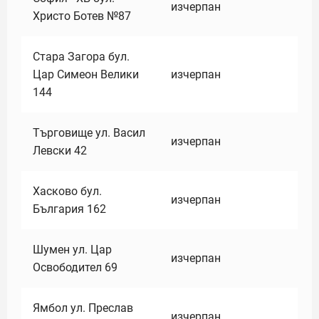
изчерпан
Христо Ботев №87
Стара Загора бул.
Цар Симеон Велики
изчерпан
144
Търговище ул. Васил
изчерпан
Левски 42
Хасково бул.
изчерпан
България 162
Шумен ул. Цар
изчерпан
Освободител 69
Ямбол ул. Преслав
изчерпан