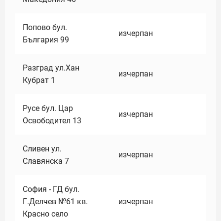
Попово бул.
изчерпан
България 99
Разград ул.Хан
изчерпан
Кубрат 1
Русе бул. Цар
изчерпан
Освободител 13
Сливен ул.
изчерпан
Славянска 7
София - ГД бул.
Г.Делчев №61 кв.
изчерпан
Красно село