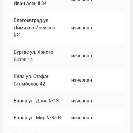
Иван Асен II 34
Благоевград ул.
Димитър Йосифов
изчерпан
№1
Бургас ул. Христо
изчерпан
Ботев 14
Бяла ул. Стефан
изчерпан
Стамболов 42
Варна ул. Дрин №13
изчерпан
Варна ул. Мир №35 В
изчерпан