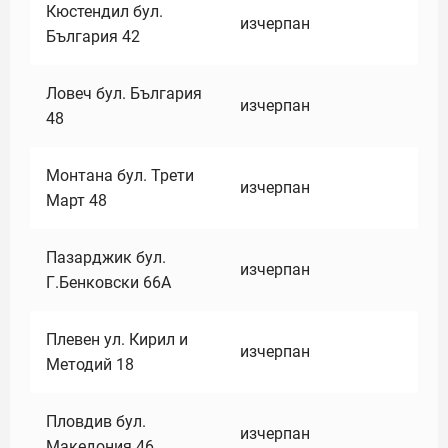
Кюстендил бул.
изчерпан
България 42
Ловеч бул. България
изчерпан
48
Монтана бул. Трети
изчерпан
Март 48
Пазарджик бул.
изчерпан
Г.Бенковски 66А
Плевен ул. Кирил и
изчерпан
Методий 18
Пловдив бул.
изчерпан
Македония 46