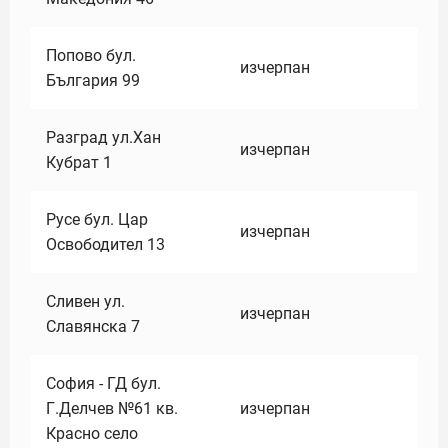
Попово бул.
изчерпан
България 99
Разград ул.Хан
изчерпан
Кубрат 1
Русе бул. Цар
изчерпан
Освободител 13
Сливен ул.
изчерпан
Славянска 7
София - ГД бул.
Г.Делчев №61 кв.
изчерпан
Красно село