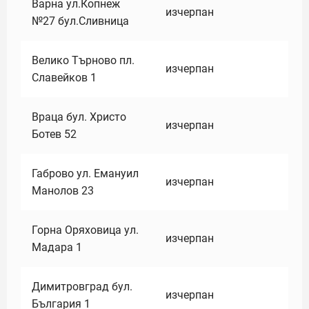
Варна ул.Копнеж
изчерпан
№27 бул.Сливница
Велико Търново пл.
изчерпан
Славейков 1
Враца бул. Христо
изчерпан
Ботев 52
Габрово ул. Емануил
изчерпан
Манолов 23
Горна Оряховица ул.
изчерпан
Мадара 1
Димитровград бул.
изчерпан
България 1