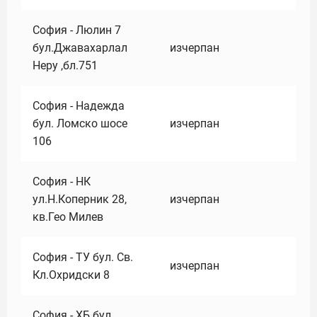
София - Люлин 7
бул.Джавахарлал
изчерпан
Неру ,бл.751
София - Надежда
бул. Ломско шосе
изчерпан
106
София - НК
ул.Н.Коперник 28,
изчерпан
кв.Гео Милев
София - ТУ бул. Св.
изчерпан
Кл.Охридски 8
София - ХБ бул.