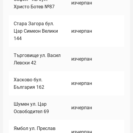
изчерпан
Христо Ботев №87
Стара Загора бул.
Цар Симеон Велики
изчерпан
144
Търговище ул. Васил
изчерпан
Левски 42
Хасково бул.
изчерпан
България 162
Шумен ул. Цар
изчерпан
Освободител 69
Ямбол ул. Преслав
изчерпан