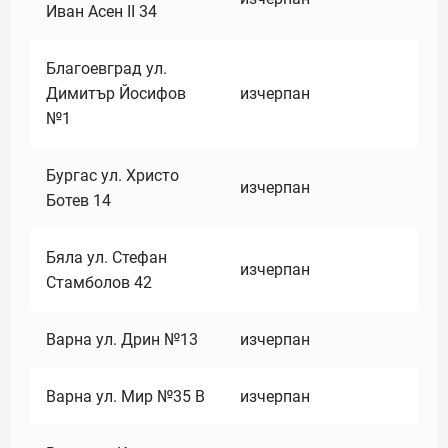
Иван Асен II 34
Благоевград ул.
Димитър Йосифов
изчерпан
№1
Бургас ул. Христо
изчерпан
Ботев 14
Бяла ул. Стефан
изчерпан
Стамболов 42
Варна ул. Дрин №13
изчерпан
Варна ул. Мир №35 В
изчерпан