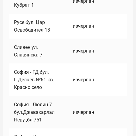
изчерпан
Кубрат 1
Русе бул. Цар
изчерпан
Освободител 13
Сливен ул.
изчерпан
Славянска 7
София - ГД бул.
Г.Делчев №61 кв.
изчерпан
Красно село
София - Люлин 7
бул.Джавахарлал
изчерпан
Неру ,бл.751