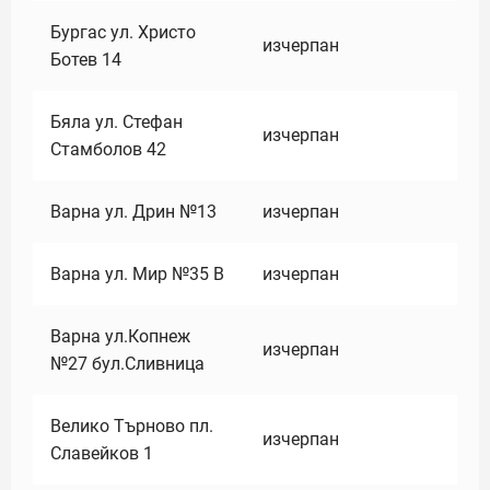
Бургас ул. Христо
изчерпан
Ботев 14
Бяла ул. Стефан
изчерпан
Стамболов 42
Варна ул. Дрин №13
изчерпан
Варна ул. Мир №35 В
изчерпан
Варна ул.Копнеж
изчерпан
№27 бул.Сливница
Велико Търново пл.
изчерпан
Славейков 1