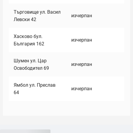
Търговище ул. Васил
изчерпан
Левски 42
Хасково бул.
изчерпан
България 162
Шумен ул. Цар
изчерпан
Освободител 69
Ямбол ул. Преслав
изчерпан
64