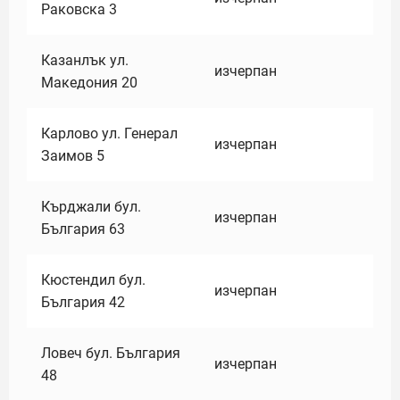
Раковска 3
Казанлък ул.
изчерпан
Македония 20
Карлово ул. Генерал
изчерпан
Заимов 5
Кърджали бул.
изчерпан
България 63
Кюстендил бул.
изчерпан
България 42
Ловеч бул. България
изчерпан
48