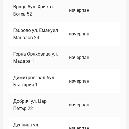
Враца бул. Христо
изчерпан
Ботев 52
Габрово ул. Емануил
изчерпан
Манолов 23
Горна Оряховица ул.
изчерпан
Мадара 1
Димитровград бул.
изчерпан
България 1
Добрич ул. Цар
изчерпан
Петър 22
Дупница ул.
изчерпан