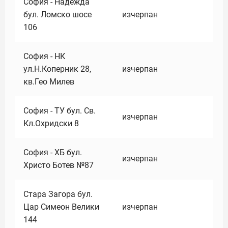
София - Надежда
бул. Ломско шосе
изчерпан
106
София - НК
ул.Н.Коперник 28,
изчерпан
кв.Гео Милев
София - ТУ бул. Св.
изчерпан
Кл.Охридски 8
София - ХБ бул.
изчерпан
Христо Ботев №87
Стара Загора бул.
Цар Симеон Велики
изчерпан
144