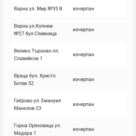
Варна ул. Мир №35 В
изчерпан
Варна ул.Копнеж
изчерпан
№27 бул.Сливница
Велико Търново пл.
изчерпан
Славейков 1
Враца бул. Христо
изчерпан
Ботев 52
Габрово ул. Емануил
изчерпан
Манолов 23
Горна Оряховица ул.
изчерпан
Мадара 1