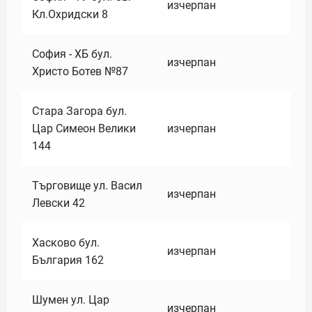
изчерпан
Кл.Охридски 8
София - ХБ бул.
изчерпан
Христо Ботев №87
Стара Загора бул.
Цар Симеон Велики
изчерпан
144
Търговище ул. Васил
изчерпан
Левски 42
Хасково бул.
изчерпан
България 162
Шумен ул. Цар
изчерпан