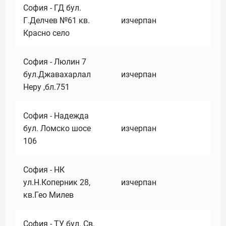
София - ГД бул.
Г.Делчев №61 кв.
изчерпан
Красно село
София - Люлин 7
бул.Джавахарлал
изчерпан
Неру ,бл.751
София - Надежда
бул. Ломско шосе
изчерпан
106
София - НК
ул.Н.Коперник 28,
изчерпан
кв.Гео Милев
София - ТУ бул. Св.