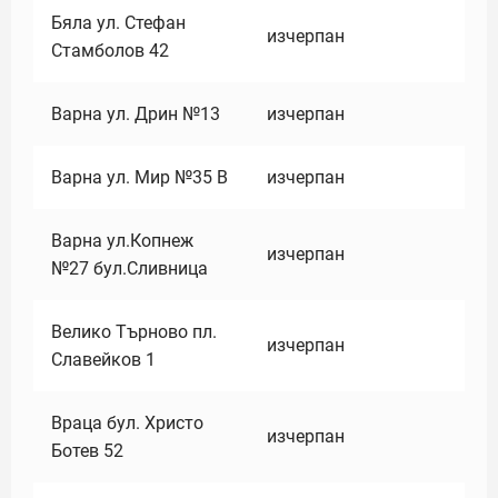
Бяла ул. Стефан
изчерпан
Стамболов 42
Варна ул. Дрин №13
изчерпан
Варна ул. Мир №35 В
изчерпан
Варна ул.Копнеж
изчерпан
№27 бул.Сливница
Велико Търново пл.
изчерпан
Славейков 1
Враца бул. Христо
изчерпан
Ботев 52