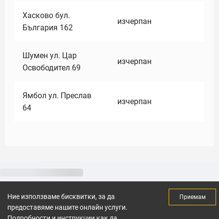
Хасково бул.
изчерпан
България 162
Шумен ул. Цар
изчерпан
Освободител 69
Ямбол ул. Преслав
изчерпан
64
Ние използваме бисквитки, за да
Приемам
предоставяме нашите онлайн услуги.
Подробности и инструкции как да