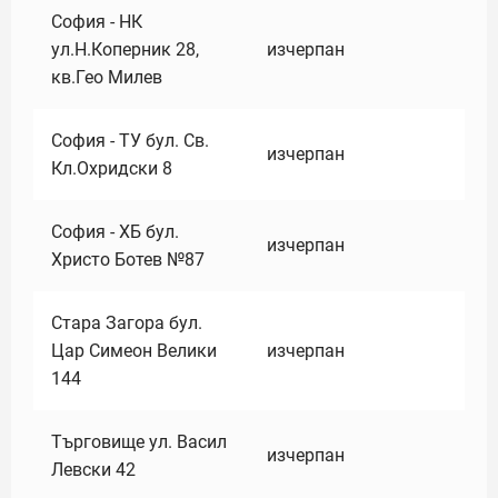
София - НК
ул.Н.Коперник 28,
изчерпан
кв.Гео Милев
София - ТУ бул. Св.
изчерпан
Кл.Охридски 8
София - ХБ бул.
изчерпан
Христо Ботев №87
Стара Загора бул.
Цар Симеон Велики
изчерпан
144
Търговище ул. Васил
изчерпан
Левски 42