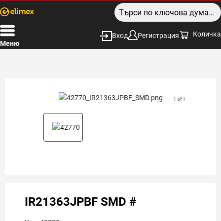
Количка
Вход
Регистрация
Меню
1 of 1
IR21363JPBF SMD #