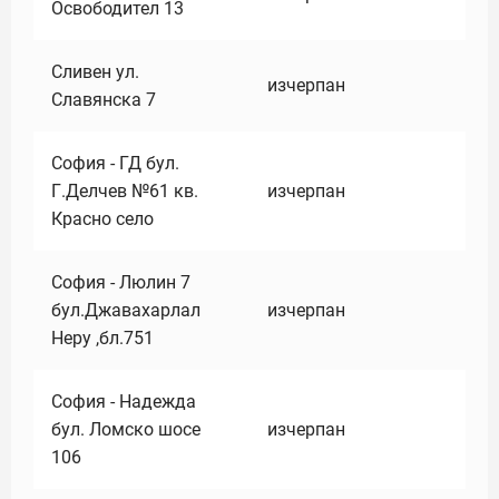
Освободител 13
Сливен ул.
изчерпан
Славянска 7
София - ГД бул.
Г.Делчев №61 кв.
изчерпан
Красно село
София - Люлин 7
бул.Джавахарлал
изчерпан
Неру ,бл.751
София - Надежда
бул. Ломско шосе
изчерпан
106