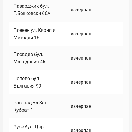
Пазарджик бул.
изчерпан
Г.Бенковски 66А
Плевен ул. Кирил и
изчерпан
Методий 18
Пловдив бул.
изчерпан
Македония 46
Попово бул.
изчерпан
България 99
Разград ул.Хан
изчерпан
Кубрат 1
Русе бул. Цар
изчерпан