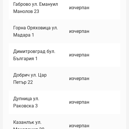
Габрово ул. Емануил
изчерпан
Манолов 23
Горна Оряховица ул.
изчерпан
Мадара 1
Димитровград бул.
изчерпан
България 1
Добрич ул. Цар
изчерпан
Петър 22
Дупница ул.
изчерпан
Раковска 3
Казанлък ул.
изчерпан