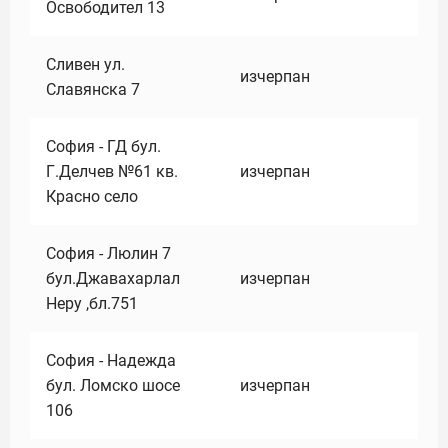
Освободител 13
Сливен ул.
изчерпан
Славянска 7
София - ГД бул.
Г.Делчев №61 кв.
изчерпан
Красно село
София - Люлин 7
бул.Джавахарлал
изчерпан
Неру ,бл.751
София - Надежда
бул. Ломско шосе
изчерпан
106