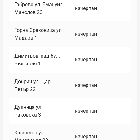
Габрово ул. Емануил
изчерпан
Манолов 23
Горна Оряховица ул.
изчерпан
Мадара 1
Димитровград бул.
изчерпан
България 1
Добрич ул. Цар
изчерпан
Петър 22
Дупница ул.
изчерпан
Раковска 3
Казанлък ул.
изчерпан