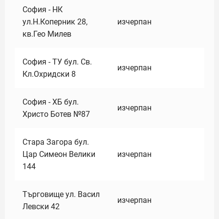
София - НК
ул.Н.Коперник 28,
изчерпан
кв.Гео Милев
София - ТУ бул. Св.
изчерпан
Кл.Охридски 8
София - ХБ бул.
изчерпан
Христо Ботев №87
Стара Загора бул.
Цар Симеон Велики
изчерпан
144
Търговище ул. Васил
изчерпан
Левски 42