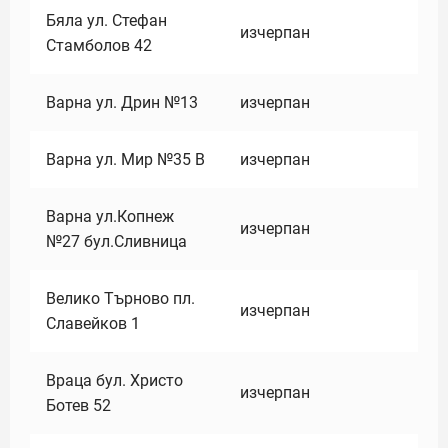
Бяла ул. Стефан
изчерпан
Стамболов 42
Варна ул. Дрин №13
изчерпан
Варна ул. Мир №35 В
изчерпан
Варна ул.Копнеж
изчерпан
№27 бул.Сливница
Велико Търново пл.
изчерпан
Славейков 1
Враца бул. Христо
изчерпан
Ботев 52