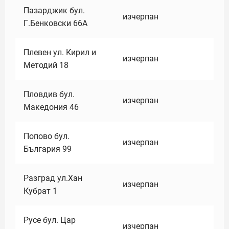
Пазарджик бул.
изчерпан
Г.Бенковски 66А
Плевен ул. Кирил и
изчерпан
Методий 18
Пловдив бул.
изчерпан
Македония 46
Попово бул.
изчерпан
България 99
Разград ул.Хан
изчерпан
Кубрат 1
Русе бул. Цар
изчерпан