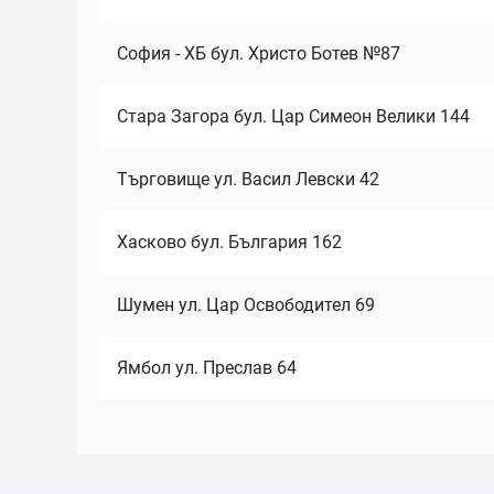
София - ХБ бул. Христо Ботев №87
Стара Загора бул. Цар Симеон Велики 144
Търговище ул. Васил Левски 42
Хасково бул. България 162
Шумен ул. Цар Освободител 69
Ямбол ул. Преслав 64