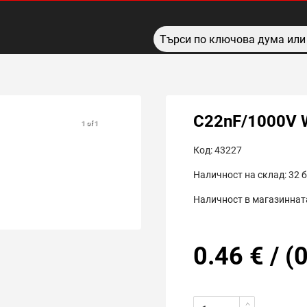
C22nF/1000V
1 of 1
Код:
43227
Наличност на склад:
32
б
Наличност в магазинната
0.46
€
/
(
0