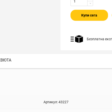
Купи сега
Безплатна екс
ЕВЮТА
Артикул:
43227