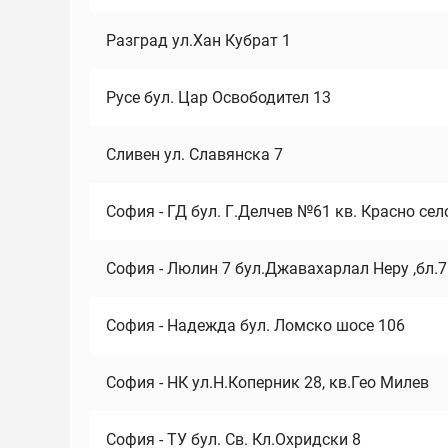
Разград ул.Хан Кубрат 1
Русе бул. Цар Освободител 13
Сливен ул. Славянска 7
София - ГД бул. Г.Делчев №61 кв. Красно сел
София - Люлин 7 бул.Джавахарлал Неру ,бл.
София - Надежда бул. Ломско шосе 106
София - НК ул.Н.Коперник 28, кв.Гео Милев
София - ТУ бул. Св. Кл.Охридски 8