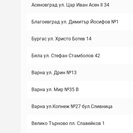
Асеновград ул. Цар Иван Асен II 34
Благоевград ул. Димитър Йосифов №1
Бургас ул. Христо Ботев 14
Бяла ул. Стефан Стамболов 42
Варна ул. Дрин №13
Варна ул. Мир №35 В
Варна ул.Копнеж №27 бул.Сливница
Велико Търново пл. Славейков 1