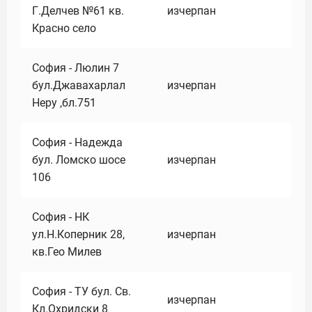
Г.Делчев №61 кв.
изчерпан
Красно село
София - Люлин 7
бул.Джавахарлал
изчерпан
Неру ,бл.751
София - Надежда
бул. Ломско шосе
изчерпан
106
София - НК
ул.Н.Коперник 28,
изчерпан
кв.Гео Милев
София - ТУ бул. Св.
изчерпан
Кл.Охридски 8