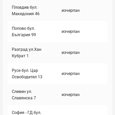
Пловдив бул.
изчерпан
Македония 46
Попово бул.
изчерпан
България 99
Разград ул.Хан
изчерпан
Кубрат 1
Русе бул. Цар
изчерпан
Освободител 13
Сливен ул.
изчерпан
Славянска 7
София - ГД бул.