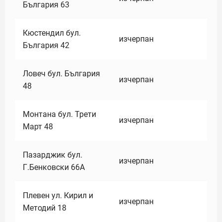
България 63
Кюстендил бул.
изчерпан
България 42
Ловеч бул. България
изчерпан
48
Монтана бул. Трети
изчерпан
Март 48
Пазарджик бул.
изчерпан
Г.Бенковски 66А
Плевен ул. Кирил и
изчерпан
Методий 18