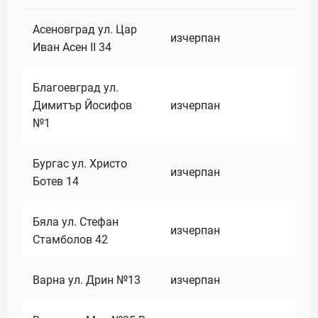
Асеновград ул. Цар
изчерпан
Иван Асен II 34
Благоевград ул.
Димитър Йосифов
изчерпан
№1
Бургас ул. Христо
изчерпан
Ботев 14
Бяла ул. Стефан
изчерпан
Стамболов 42
Варна ул. Дрин №13
изчерпан