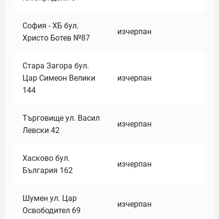
София - ХБ бул.
изчерпан
Христо Ботев №87
Стара Загора бул.
Цар Симеон Велики
изчерпан
144
Търговище ул. Васил
изчерпан
Левски 42
Хасково бул.
изчерпан
България 162
Шумен ул. Цар
изчерпан
Освободител 69