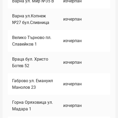
Варна ул. Мир №35 В
изчерпан
Варна ул.Копнеж
изчерпан
№27 бул.Сливница
Велико Търново пл.
изчерпан
Славейков 1
Враца бул. Христо
изчерпан
Ботев 52
Габрово ул. Емануил
изчерпан
Манолов 23
Горна Оряховица ул.
изчерпан
Мадара 1