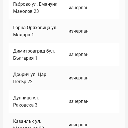
Габрово ул. Емануил
изчерпан
Манолов 23
Горна Оряховица ул.
изчерпан
Мадара 1
Димитровград бул.
изчерпан
България 1
Добрич ул. Цар
изчерпан
Петър 22
Дупница ул.
изчерпан
Раковска 3
Казанлък ул.
изчерпан