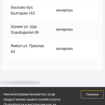
Хасково бул.
изчерпан
България 162
Шумен ул. Цар
изчерпан
Освободител 69
Ямбол ул. Преслав
изчерпан
64
Ние използваме бисквитки, за да
Приемам
предоставяме нашите онлайн услуги.
Подробности и инструкции как да