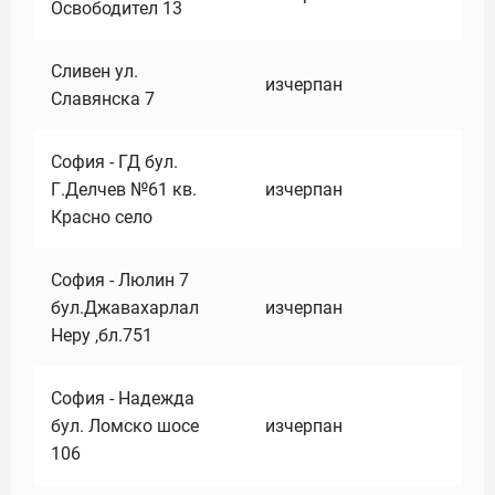
Освободител 13
Сливен ул.
изчерпан
Славянска 7
София - ГД бул.
Г.Делчев №61 кв.
изчерпан
Красно село
София - Люлин 7
бул.Джавахарлал
изчерпан
Неру ,бл.751
София - Надежда
бул. Ломско шосе
изчерпан
106