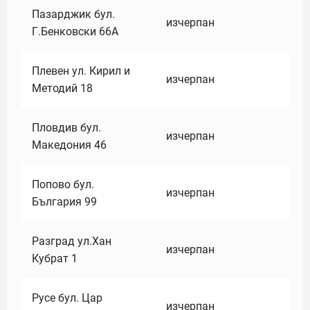
Пазарджик бул.
изчерпан
Г.Бенковски 66А
Плевен ул. Кирил и
изчерпан
Методий 18
Пловдив бул.
изчерпан
Македония 46
Попово бул.
изчерпан
България 99
Разград ул.Хан
изчерпан
Кубрат 1
Русе бул. Цар
изчерпан