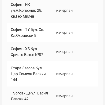
София - НК
ул.Н.Коперник 28,
изчерпан
кв.Гео Милев
София - ТУ бул. Св.
изчерпан
Кл.Охридски 8
София - ХБ бул.
изчерпан
Христо Ботев №87
Стара Загора бул.
Цар Симеон Велики
изчерпан
144
Търговище ул. Васил
изчерпан
Левски 42