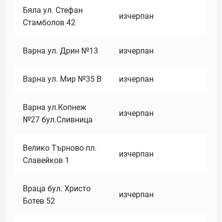
Бяла ул. Стефан
изчерпан
Стамболов 42
Варна ул. Дрин №13
изчерпан
Варна ул. Мир №35 В
изчерпан
Варна ул.Копнеж
изчерпан
№27 бул.Сливница
Велико Търново пл.
изчерпан
Славейков 1
Враца бул. Христо
изчерпан
Ботев 52