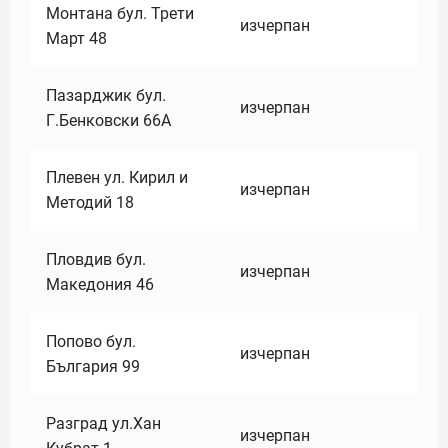
Монтана бул. Трети
изчерпан
Март 48
Пазарджик бул.
изчерпан
Г.Бенковски 66А
Плевен ул. Кирил и
изчерпан
Методий 18
Пловдив бул.
изчерпан
Македония 46
Попово бул.
изчерпан
България 99
Разград ул.Хан
изчерпан