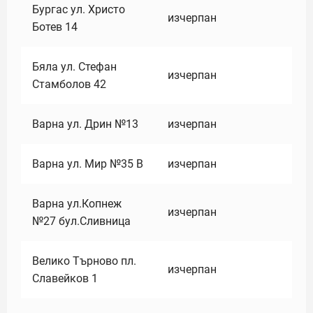
Бургас ул. Христо
изчерпан
Ботев 14
Бяла ул. Стефан
изчерпан
Стамболов 42
Варна ул. Дрин №13
изчерпан
Варна ул. Мир №35 В
изчерпан
Варна ул.Копнеж
изчерпан
№27 бул.Сливница
Велико Търново пл.
изчерпан
Славейков 1