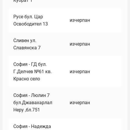
Кубрат 1
Русе бул. Цар
изчерпан
Освободител 13
Сливен ул.
изчерпан
Славянска 7
София - ГД бул.
Г.Делчев №61 кв.
изчерпан
Красно село
София - Люлин 7
бул.Джавахарлал
изчерпан
Неру ,бл.751
София - Надежда