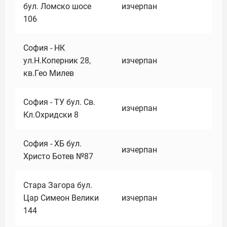
бул. Ломско шосе
изчерпан
106
София - НК
ул.Н.Коперник 28,
изчерпан
кв.Гео Милев
София - ТУ бул. Св.
изчерпан
Кл.Охридски 8
София - ХБ бул.
изчерпан
Христо Ботев №87
Стара Загора бул.
Цар Симеон Велики
изчерпан
144