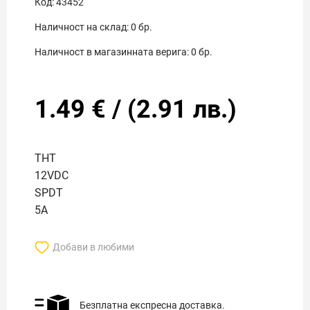
Код:
43452
Наличност на склад:
0
бр.
Наличност в магазинната верига:
0
бр.
1.49
€
/
(
2.91
лв.)
THT
12VDC
SPDT
5A
Добави в любими
Безплатна експресна доставка.