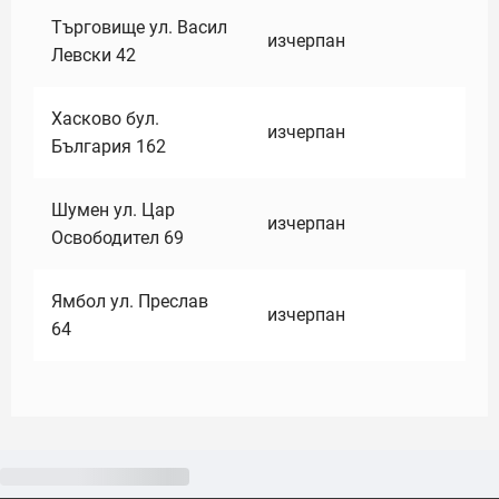
Търговище ул. Васил
изчерпан
Левски 42
Хасково бул.
изчерпан
България 162
Шумен ул. Цар
изчерпан
Освободител 69
Ямбол ул. Преслав
изчерпан
64