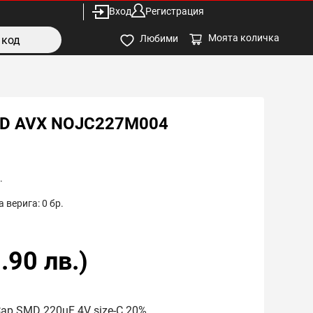
Вход
Регистрация
Моята количка
Любими
MD AVX NOJC227M004
.
 верига:
0
бр.
.90
лв.)
Cap SMD 220uF 4V size-C 20%