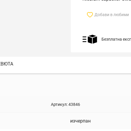
Добави в любими
Безплатна екс
ЕВЮТА
Артикул:
43846
изчерпан