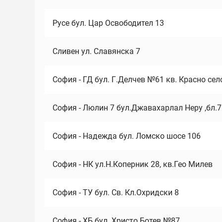
Русе бул. Цар Освободител 13
Сливен ул. Славянска 7
София - ГД бул. Г.Делчев №61 кв. Красно сел
София - Люлин 7 бул.Джавахарлал Неру ,бл.
София - Надежда бул. Ломско шосе 106
София - НК ул.Н.Коперник 28, кв.Гео Милев
София - ТУ бул. Св. Кл.Охридски 8
София - ХБ бул. Христо Ботев №87