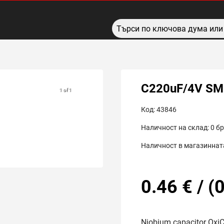
C220uF/4V S
1 of 1
Код:
43846
Наличност на склад:
0
бр
Наличност в магазинната
0.46
€
/
(
0
Niobium capacitor Oxi