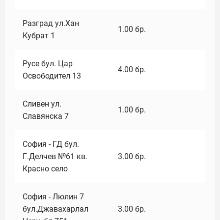
Разград ул.Хан
1.00
бр.
Кубрат 1
Русе бул. Цар
4.00
бр.
Освободител 13
Сливен ул.
1.00
бр.
Славянска 7
София - ГД бул.
Г.Делчев №61 кв.
3.00
бр.
Красно село
София - Люлин 7
бул.Джавахарлал
3.00
бр.