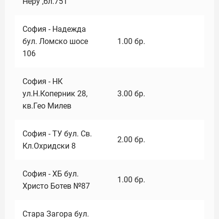
Неру ,бл.751
София - Надежда
бул. Ломско шосе
1.00
бр.
106
София - НК
ул.Н.Коперник 28,
3.00
бр.
кв.Гео Милев
София - ТУ бул. Св.
2.00
бр.
Кл.Охридски 8
София - ХБ бул.
1.00
бр.
Христо Ботев №87
Стара Загора бул.