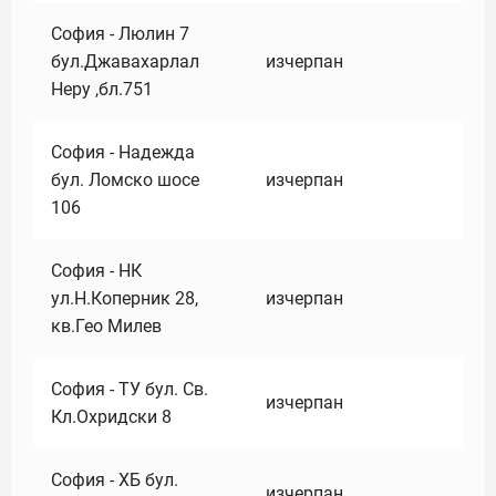
София - Люлин 7
бул.Джавахарлал
изчерпан
Неру ,бл.751
София - Надежда
бул. Ломско шосе
изчерпан
106
София - НК
ул.Н.Коперник 28,
изчерпан
кв.Гео Милев
София - ТУ бул. Св.
изчерпан
Кл.Охридски 8
София - ХБ бул.
изчерпан