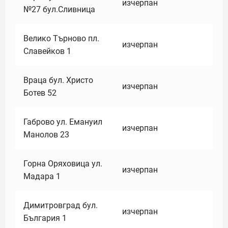
изчерпан
№27 бул.Сливница
Велико Търново пл.
изчерпан
Славейков 1
Враца бул. Христо
изчерпан
Ботев 52
Габрово ул. Емануил
изчерпан
Манолов 23
Горна Оряховица ул.
изчерпан
Мадара 1
Димитровград бул.
изчерпан
България 1