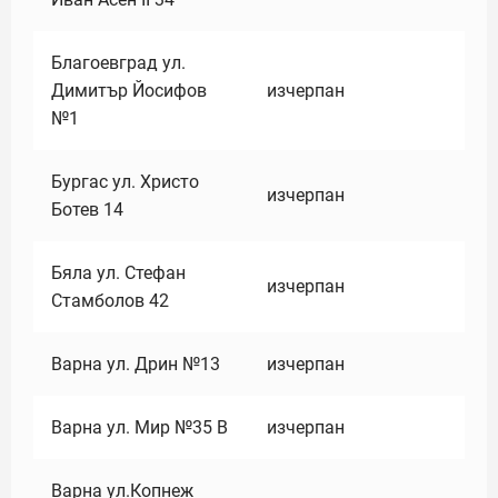
Благоевград ул.
Димитър Йосифов
изчерпан
№1
Бургас ул. Христо
изчерпан
Ботев 14
Бяла ул. Стефан
изчерпан
Стамболов 42
Варна ул. Дрин №13
изчерпан
Варна ул. Мир №35 В
изчерпан
Варна ул.Копнеж