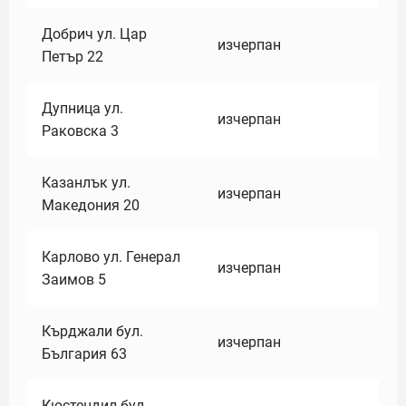
Добрич ул. Цар
изчерпан
Петър 22
Дупница ул.
изчерпан
Раковска 3
Казанлък ул.
изчерпан
Македония 20
Карлово ул. Генерал
изчерпан
Заимов 5
Кърджали бул.
изчерпан
България 63
Кюстендил бул.