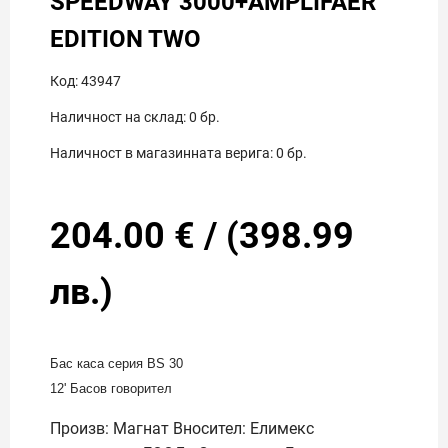
SPEEDWAY 3000+AMPLIFAER
EDITION TWO
Код:
43947
Наличност на склад:
0
бр.
Наличност в магазинната верига:
0
бр.
204.00
€
/
(
398.99
лв.)
Бас каса серия BS 30
12' Басов говорител
Произв: Магнат Вносител: Елимекс