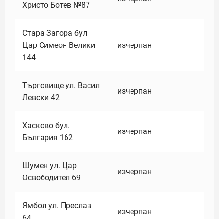
Христо Ботев №87
Стара Загора бул.
Цар Симеон Велики
изчерпан
144
Търговище ул. Васил
изчерпан
Левски 42
Хасково бул.
изчерпан
България 162
Шумен ул. Цар
изчерпан
Освободител 69
Ямбол ул. Преслав
изчерпан
64