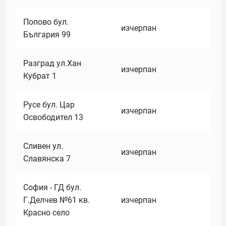
Попово бул.
изчерпан
България 99
Разград ул.Хан
изчерпан
Кубрат 1
Русе бул. Цар
изчерпан
Освободител 13
Сливен ул.
изчерпан
Славянска 7
София - ГД бул.
Г.Делчев №61 кв.
изчерпан
Красно село