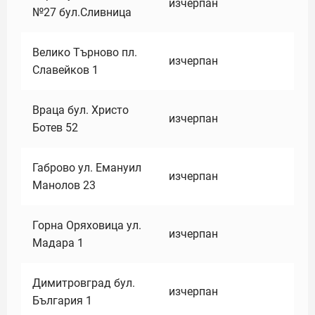
изчерпан
№27 бул.Сливница
Велико Търново пл.
изчерпан
Славейков 1
Враца бул. Христо
изчерпан
Ботев 52
Габрово ул. Емануил
изчерпан
Манолов 23
Горна Оряховица ул.
изчерпан
Мадара 1
Димитровград бул.
изчерпан
България 1