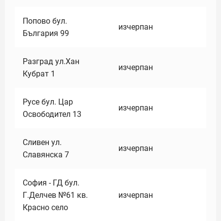
Попово бул.
изчерпан
България 99
Разград ул.Хан
изчерпан
Кубрат 1
Русе бул. Цар
изчерпан
Освободител 13
Сливен ул.
изчерпан
Славянска 7
София - ГД бул.
Г.Делчев №61 кв.
изчерпан
Красно село