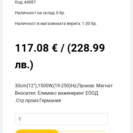
Код:
44087
Наличност на склад:
0
бр.
Наличност в магазинната верига:
1.00
бр.
117.08
€
/
(
228.99
лв.)
30cm(12"),1500W,(19-250)Hz,Произв: Магнат
Вносител: Елимекс инженеринг ЕООД
.Стр.произ:Германия