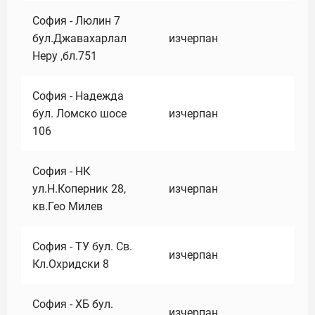
София - Люлин 7
бул.Джавахарлал
изчерпан
Неру ,бл.751
София - Надежда
бул. Ломско шосе
изчерпан
106
София - НК
ул.Н.Коперник 28,
изчерпан
кв.Гео Милев
София - ТУ бул. Св.
изчерпан
Кл.Охридски 8
София - ХБ бул.
изчерпан