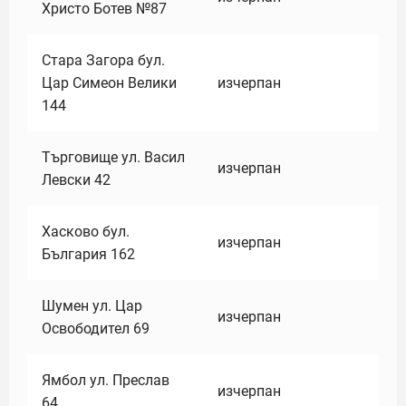
Христо Ботев №87
Стара Загора бул.
Цар Симеон Велики
изчерпан
144
Търговище ул. Васил
изчерпан
Левски 42
Хасково бул.
изчерпан
България 162
Шумен ул. Цар
изчерпан
Освободител 69
Ямбол ул. Преслав
изчерпан
64