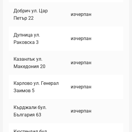
Добрич ул. Цар
изчерпан
Петър 22
Дупница ул.
изчерпан
Раковска 3
Казанлък ул.
изчерпан
Македония 20
Карлово ул. Генерал
изчерпан
Заимов 5
Кърджали бул.
изчерпан
България 63
Кюстендил бул.