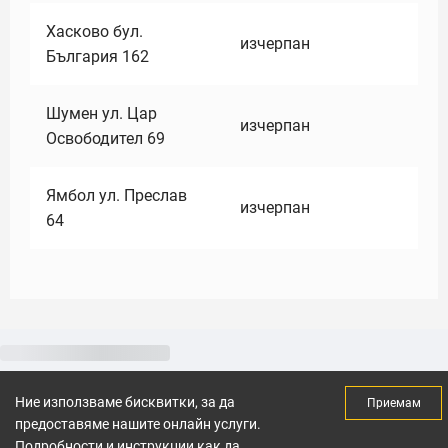
Хасково бул.
изчерпан
България 162
Шумен ул. Цар
изчерпан
Освободител 69
Ямбол ул. Преслав
изчерпан
64
Ние използваме бисквитки, за да
Приемам
предоставяме нашите онлайн услуги.
Подробности и инструкции как да