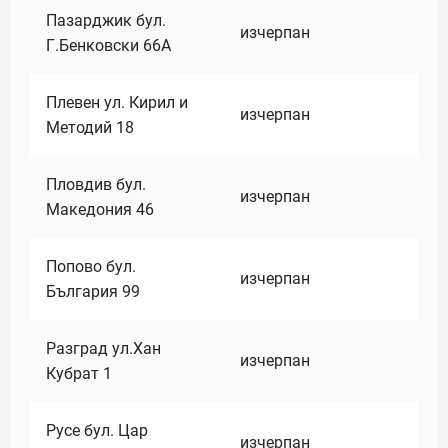
Пазарджик бул.
изчерпан
Г.Бенковски 66А
Плевен ул. Кирил и
изчерпан
Методий 18
Пловдив бул.
изчерпан
Македония 46
Попово бул.
изчерпан
България 99
Разград ул.Хан
изчерпан
Кубрат 1
Русе бул. Цар
изчерпан