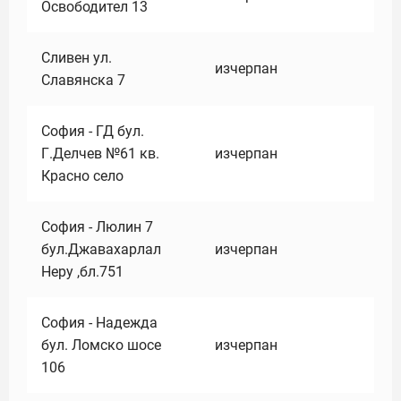
Освободител 13
Сливен ул.
изчерпан
Славянска 7
София - ГД бул.
Г.Делчев №61 кв.
изчерпан
Красно село
София - Люлин 7
бул.Джавахарлал
изчерпан
Неру ,бл.751
София - Надежда
бул. Ломско шосе
изчерпан
106