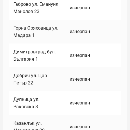
Габрово ул. Емануил
изчерпан
Манолов 23
Горна Оряховица ул.
изчерпан
Мадара 1
Димитровград бул.
изчерпан
България 1
Добрич ул. Цар
изчерпан
Петър 22
Дупница ул.
изчерпан
Раковска 3
Казанлък ул.
изчерпан