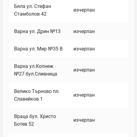
Бяла ул. Стефан
изчерпан
Стамболов 42
Варна ул. Дрин №13
изчерпан
Варна ул. Мир №35 В
изчерпан
Варна ул.Копнеж
изчерпан
№27 бул.Сливница
Велико Търново пл.
изчерпан
Славейков 1
Враца бул. Христо
изчерпан
Ботев 52