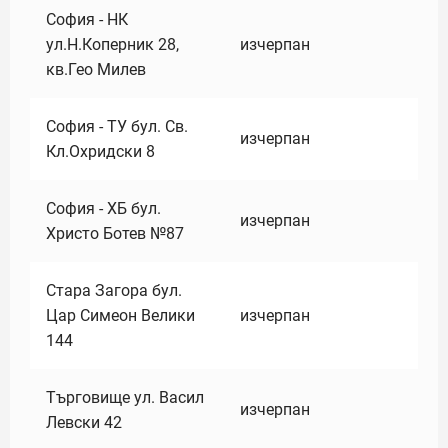
София - НК
ул.Н.Коперник 28,
изчерпан
кв.Гео Милев
София - ТУ бул. Св.
изчерпан
Кл.Охридски 8
София - ХБ бул.
изчерпан
Христо Ботев №87
Стара Загора бул.
Цар Симеон Велики
изчерпан
144
Търговище ул. Васил
изчерпан
Левски 42