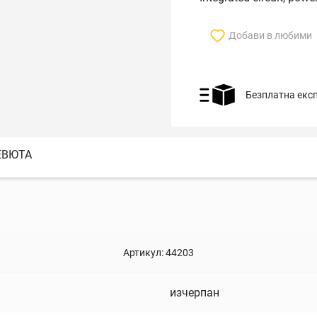
Добави в любими
Безплатна екс
ЕВЮТА
Артикул:
44203
изчерпан