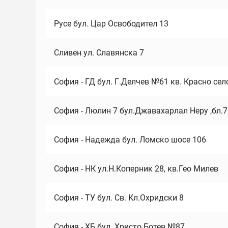
Русе бул. Цар Освободител 13
Сливен ул. Славянска 7
София - ГД бул. Г.Делчев №61 кв. Красно сел
София - Люлин 7 бул.Джавахарлал Неру ,бл.
София - Надежда бул. Ломско шосе 106
София - НК ул.Н.Коперник 28, кв.Гео Милев
София - ТУ бул. Св. Кл.Охридски 8
София - ХБ бул. Христо Ботев №87