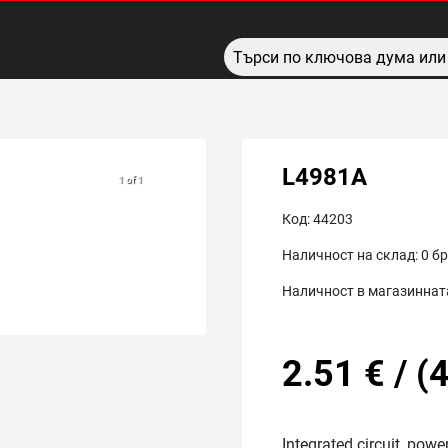
L4981A
1 of 1
Код:
44203
Наличност на склад:
0
бр
Наличност в магазинната
2.51
€
/
(
4
Integrated circuit, powe