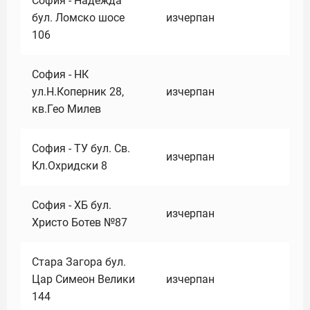
София - Надежда
бул. Ломско шосе
изчерпан
106
София - НК
ул.Н.Коперник 28,
изчерпан
кв.Гео Милев
София - ТУ бул. Св.
изчерпан
Кл.Охридски 8
София - ХБ бул.
изчерпан
Христо Ботев №87
Стара Загора бул.
Цар Симеон Велики
изчерпан
144