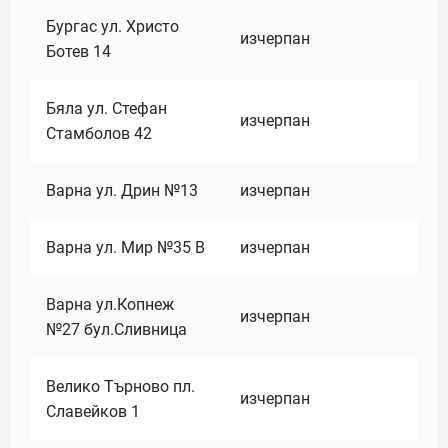
Бургас ул. Христо
изчерпан
Ботев 14
Бяла ул. Стефан
изчерпан
Стамболов 42
Варна ул. Дрин №13
изчерпан
Варна ул. Мир №35 В
изчерпан
Варна ул.Копнеж
изчерпан
№27 бул.Сливница
Велико Търново пл.
изчерпан
Славейков 1