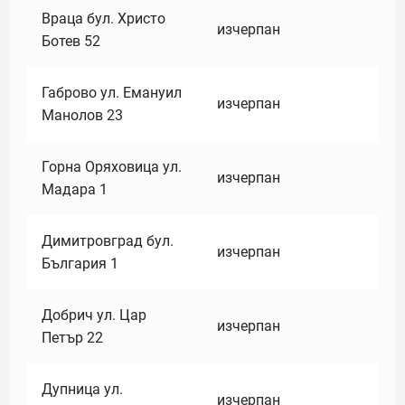
Враца бул. Христо
изчерпан
Ботев 52
Габрово ул. Емануил
изчерпан
Манолов 23
Горна Оряховица ул.
изчерпан
Мадара 1
Димитровград бул.
изчерпан
България 1
Добрич ул. Цар
изчерпан
Петър 22
Дупница ул.
изчерпан