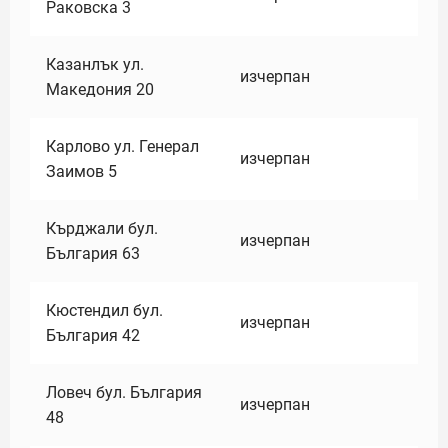
Раковска 3
Казанлък ул.
изчерпан
Македония 20
Карлово ул. Генерал
изчерпан
Заимов 5
Кърджали бул.
изчерпан
България 63
Кюстендил бул.
изчерпан
България 42
Ловеч бул. България
изчерпан
48