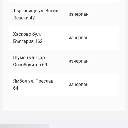
Търговище ул. Васил
изчерпан
Левски 42
Хасково бул.
изчерпан
България 162
Шумен ул. Цар
изчерпан
Освободител 69
Ямбол ул. Преслав
изчерпан
64