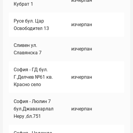
изчерпан
Кубрат 1
Русе бул. Цар
изчерпан
Освободител 13
Сливен ул.
изчерпан
Славянска 7
София - ГД бул.
Г.Делчев №61 кв.
изчерпан
Красно село
София - Люлин 7
бул.Джавахарлал
изчерпан
Неру ,бл.751