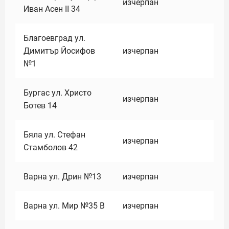
изчерпан
Иван Асен II 34
Благоевград ул.
Димитър Йосифов
изчерпан
№1
Бургас ул. Христо
изчерпан
Ботев 14
Бяла ул. Стефан
изчерпан
Стамболов 42
Варна ул. Дрин №13
изчерпан
Варна ул. Мир №35 В
изчерпан