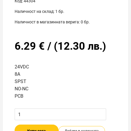
Код:
44304
Наличност на склад:
1
бр.
Наличност в магазинната верига:
0
бр.
6.29
€
/
(
12.30
лв.)
24VDC
8A
SPST
NO-NC
PCB