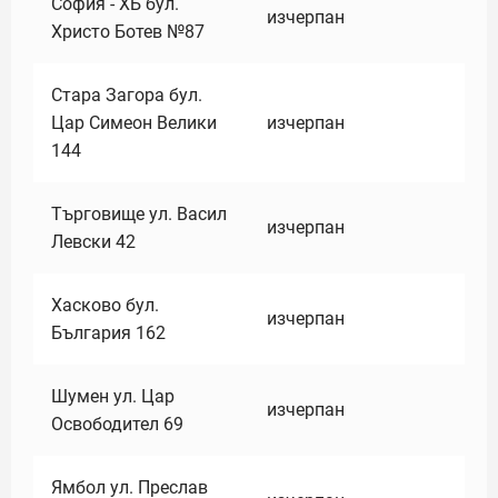
София - ХБ бул.
изчерпан
Христо Ботев №87
Стара Загора бул.
Цар Симеон Велики
изчерпан
144
Търговище ул. Васил
изчерпан
Левски 42
Хасково бул.
изчерпан
България 162
Шумен ул. Цар
изчерпан
Освободител 69
Ямбол ул. Преслав