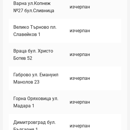
Варна ул.Копнеж
изчерпан
№27 бул.Сливница
Велико Търново пл.
изчерпан
Славейков 1
Враца бул. Христо
изчерпан
Ботев 52
Габрово ул. Емануил
изчерпан
Манолов 23
Горна Оряховица ул.
изчерпан
Мадара 1
Димитровград бул.
изчерпан
България 1