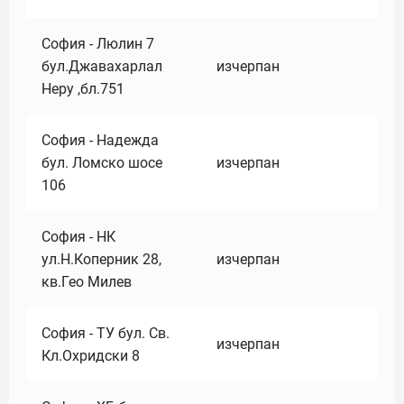
София - Люлин 7
бул.Джавахарлал
изчерпан
Неру ,бл.751
София - Надежда
бул. Ломско шосе
изчерпан
106
София - НК
ул.Н.Коперник 28,
изчерпан
кв.Гео Милев
София - ТУ бул. Св.
изчерпан
Кл.Охридски 8