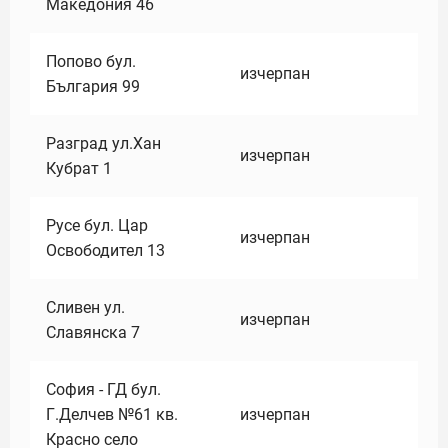
Македония 46
Попово бул.
изчерпан
България 99
Разград ул.Хан
изчерпан
Кубрат 1
Русе бул. Цар
изчерпан
Освободител 13
Сливен ул.
изчерпан
Славянска 7
София - ГД бул.
Г.Делчев №61 кв.
изчерпан
Красно село