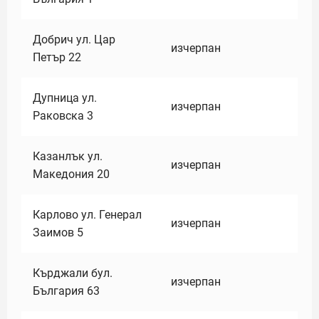
Добрич ул. Цар
изчерпан
Петър 22
Дупница ул.
изчерпан
Раковска 3
Казанлък ул.
изчерпан
Македония 20
Карлово ул. Генерал
изчерпан
Заимов 5
Кърджали бул.
изчерпан
България 63