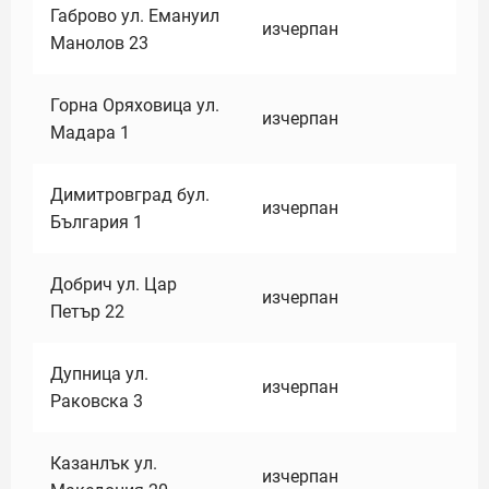
Габрово ул. Емануил
изчерпан
Манолов 23
Горна Оряховица ул.
изчерпан
Мадара 1
Димитровград бул.
изчерпан
България 1
Добрич ул. Цар
изчерпан
Петър 22
Дупница ул.
изчерпан
Раковска 3
Казанлък ул.
изчерпан