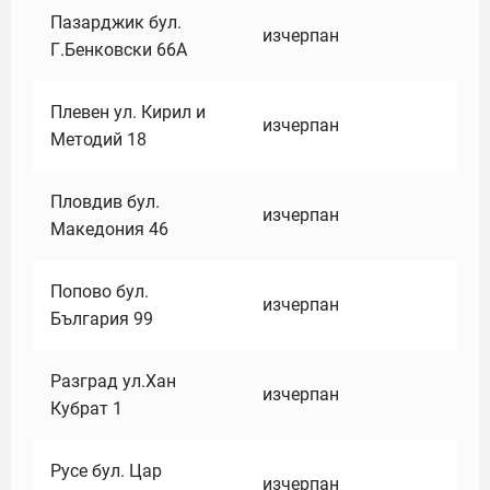
Пазарджик бул.
изчерпан
Г.Бенковски 66А
Плевен ул. Кирил и
изчерпан
Методий 18
Пловдив бул.
изчерпан
Македония 46
Попово бул.
изчерпан
България 99
Разград ул.Хан
изчерпан
Кубрат 1
Русе бул. Цар
изчерпан