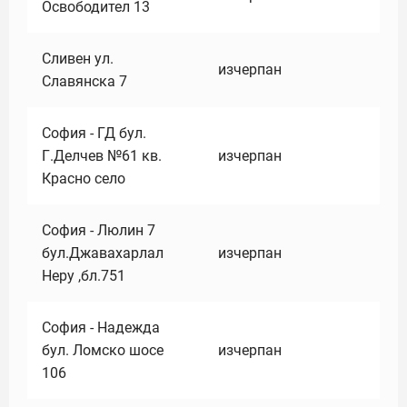
Освободител 13
Сливен ул.
изчерпан
Славянска 7
София - ГД бул.
Г.Делчев №61 кв.
изчерпан
Красно село
София - Люлин 7
бул.Джавахарлал
изчерпан
Неру ,бл.751
София - Надежда
бул. Ломско шосе
изчерпан
106