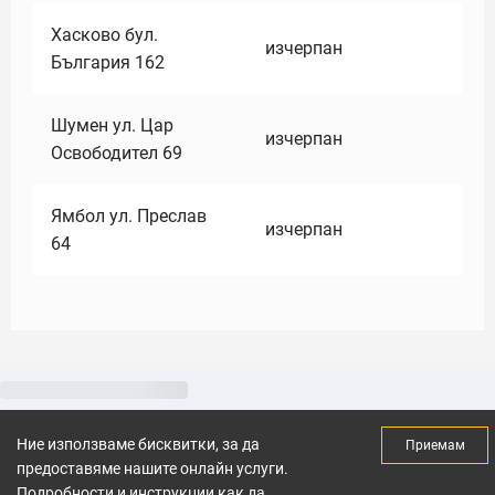
Хасково бул.
изчерпан
България 162
Шумен ул. Цар
изчерпан
Освободител 69
Ямбол ул. Преслав
изчерпан
64
Ние използваме бисквитки, за да
Приемам
предоставяме нашите онлайн услуги.
Подробности и инструкции как да