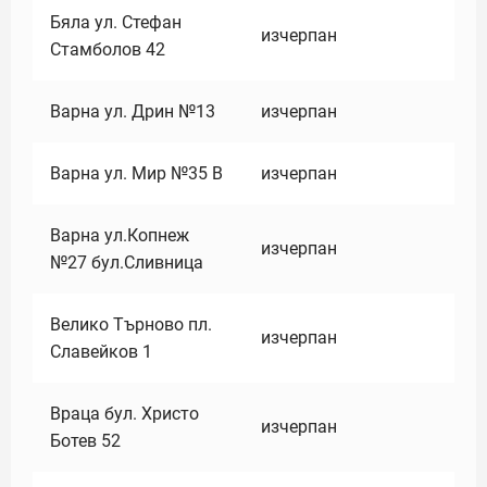
Бяла ул. Стефан
изчерпан
Стамболов 42
Варна ул. Дрин №13
изчерпан
Варна ул. Мир №35 В
изчерпан
Варна ул.Копнеж
изчерпан
№27 бул.Сливница
Велико Търново пл.
изчерпан
Славейков 1
Враца бул. Христо
изчерпан
Ботев 52