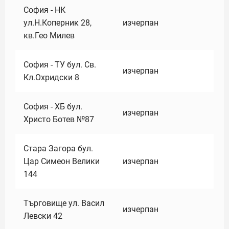
София - НК
ул.Н.Коперник 28,
изчерпан
кв.Гео Милев
София - ТУ бул. Св.
изчерпан
Кл.Охридски 8
София - ХБ бул.
изчерпан
Христо Ботев №87
Стара Загора бул.
Цар Симеон Велики
изчерпан
144
Търговище ул. Васил
изчерпан
Левски 42