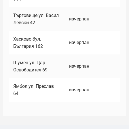
Търговище ул. Васил
изчерпан
Левски 42
Хасково бул.
изчерпан
България 162
Шумен ул. Цар
изчерпан
Освободител 69
Ямбол ул. Преслав
изчерпан
64