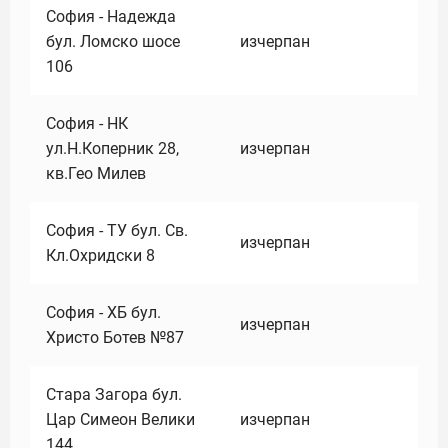
София - Надежда
бул. Ломско шосе
изчерпан
106
София - НК
ул.Н.Коперник 28,
изчерпан
кв.Гео Милев
София - ТУ бул. Св.
изчерпан
Кл.Охридски 8
София - ХБ бул.
изчерпан
Христо Ботев №87
Стара Загора бул.
Цар Симеон Велики
изчерпан
144