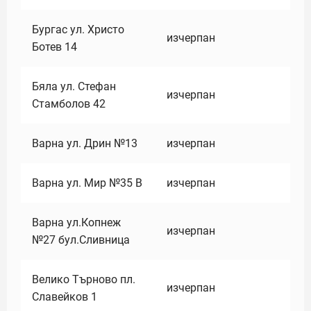
Бургас ул. Христо
изчерпан
Ботев 14
Бяла ул. Стефан
изчерпан
Стамболов 42
Варна ул. Дрин №13
изчерпан
Варна ул. Мир №35 В
изчерпан
Варна ул.Копнеж
изчерпан
№27 бул.Сливница
Велико Търново пл.
изчерпан
Славейков 1