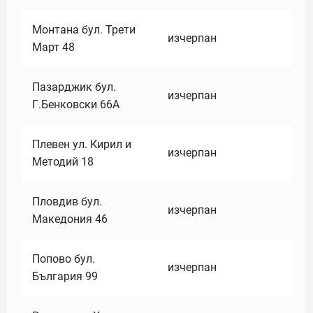
Монтана бул. Трети
изчерпан
Март 48
Пазарджик бул.
изчерпан
Г.Бенковски 66А
Плевен ул. Кирил и
изчерпан
Методий 18
Пловдив бул.
изчерпан
Македония 46
Попово бул.
изчерпан
България 99