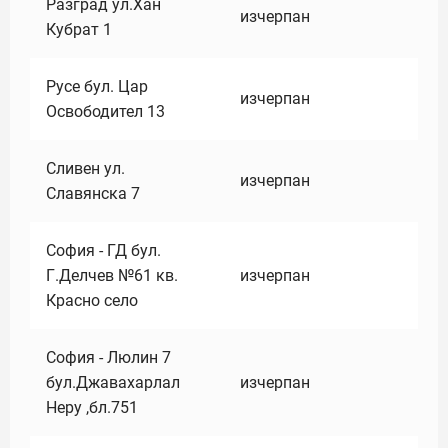
Разград ул.Хан
изчерпан
Кубрат 1
Русе бул. Цар
изчерпан
Освободител 13
Сливен ул.
изчерпан
Славянска 7
София - ГД бул.
Г.Делчев №61 кв.
изчерпан
Красно село
София - Люлин 7
бул.Джавахарлал
изчерпан
Неру ,бл.751