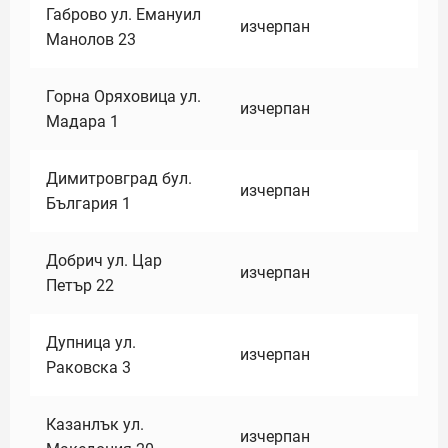
Габрово ул. Емануил
изчерпан
Манолов 23
Горна Оряховица ул.
изчерпан
Мадара 1
Димитровград бул.
изчерпан
България 1
Добрич ул. Цар
изчерпан
Петър 22
Дупница ул.
изчерпан
Раковска 3
Казанлък ул.
изчерпан