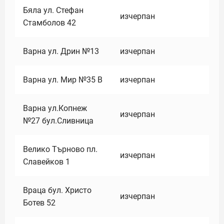
Бяла ул. Стефан
изчерпан
Стамболов 42
Варна ул. Дрин №13
изчерпан
Варна ул. Мир №35 В
изчерпан
Варна ул.Копнеж
изчерпан
№27 бул.Сливница
Велико Търново пл.
изчерпан
Славейков 1
Враца бул. Христо
изчерпан
Ботев 52