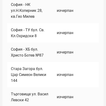
София - НК
ул.Н.Коперник 28,
изчерпан
кв.Гео Милев
София - ТУ бул. Св.
изчерпан
Кл.Охридски 8
София - ХБ бул.
изчерпан
Христо Ботев №87
Стара Загора бул.
Цар Симеон Велики
изчерпан
144
Търговище ул. Васил
изчерпан
Левски 42