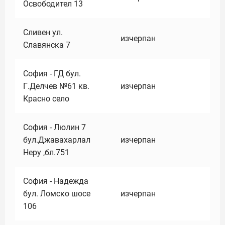
Освободител 13
Сливен ул.
изчерпан
Славянска 7
София - ГД бул.
Г.Делчев №61 кв.
изчерпан
Красно село
София - Люлин 7
бул.Джавахарлал
изчерпан
Неру ,бл.751
София - Надежда
бул. Ломско шосе
изчерпан
106