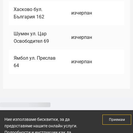
Хасково бул.
изчерпан
България 162
Шумен ул. Цар
изчерпан
Освободител 69
Ямбол ул. Преслав
изчерпан
64
Ние използваме бисквитки, за да
Приемам
предоставяме нашите онлайн услуги.
Подробности и инструкции как да