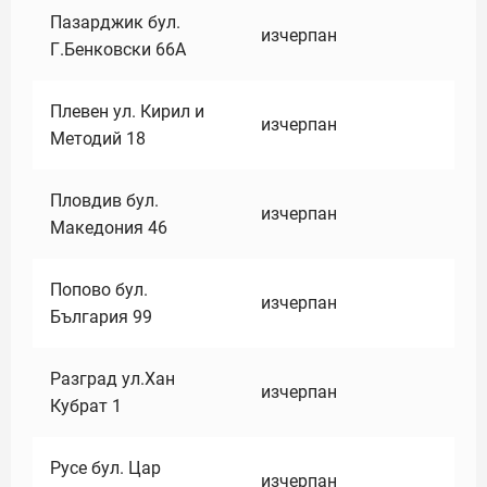
Пазарджик бул.
изчерпан
Г.Бенковски 66А
Плевен ул. Кирил и
изчерпан
Методий 18
Пловдив бул.
изчерпан
Македония 46
Попово бул.
изчерпан
България 99
Разград ул.Хан
изчерпан
Кубрат 1
Русе бул. Цар
изчерпан