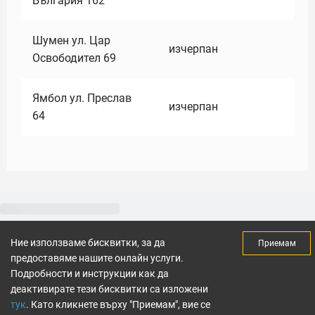
България 162
Шумен ул. Цар
изчерпан
Освободител 69
Ямбол ул. Преслав
изчерпан
64
Ние използваме бисквитки, за да
Приемам
предоставяме нашите онлайн услуги.
Подробности и инструкции как да
деактивирате тези бисквитки са изложени
тук
. Като кликнете върху "Приемам", вие се