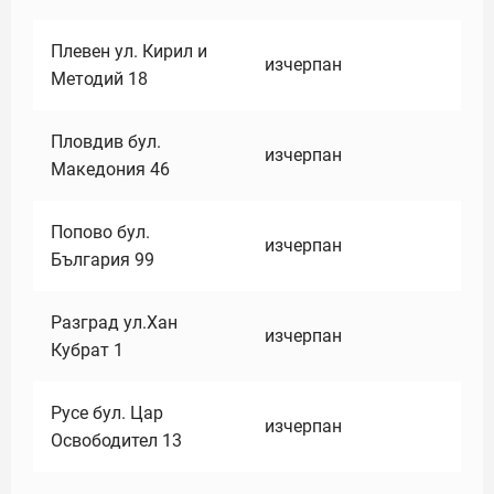
Плевен ул. Кирил и
изчерпан
Методий 18
Пловдив бул.
изчерпан
Македония 46
Попово бул.
изчерпан
България 99
Разград ул.Хан
изчерпан
Кубрат 1
Русе бул. Цар
изчерпан
Освободител 13