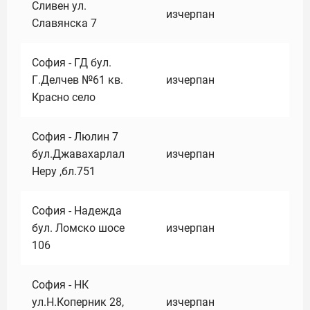
Сливен ул.
изчерпан
Славянска 7
София - ГД бул.
Г.Делчев №61 кв.
изчерпан
Красно село
София - Люлин 7
бул.Джавахарлал
изчерпан
Неру ,бл.751
София - Надежда
бул. Ломско шосе
изчерпан
106
София - НК
ул.Н.Коперник 28,
изчерпан