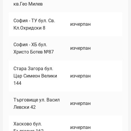
кв.Гео Милев
София - ТУ бул. Св.
изчерпан
Кл.Охридски 8
София - ХБ бул.
изчерпан
Христо Ботев №87
Стара Загора бул.
Цар Симеон Велики
изчерпан
144
Търговище ул. Васил
изчерпан
Левски 42
Хасково бул.
изчерпан