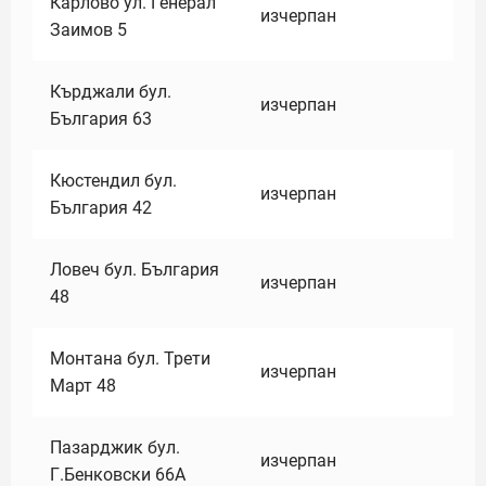
Карлово ул. Генерал
изчерпан
Заимов 5
Кърджали бул.
изчерпан
България 63
Кюстендил бул.
изчерпан
България 42
Ловеч бул. България
изчерпан
48
Монтана бул. Трети
изчерпан
Март 48
Пазарджик бул.
изчерпан
Г.Бенковски 66А