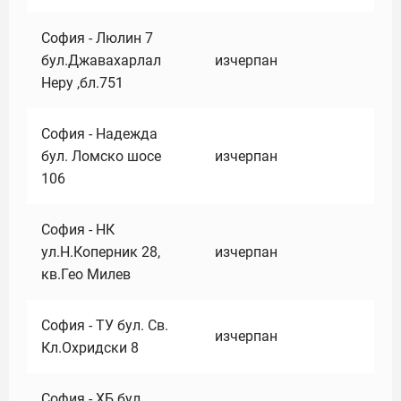
София - Люлин 7
бул.Джавахарлал
изчерпан
Неру ,бл.751
София - Надежда
бул. Ломско шосе
изчерпан
106
София - НК
ул.Н.Коперник 28,
изчерпан
кв.Гео Милев
София - ТУ бул. Св.
изчерпан
Кл.Охридски 8
София - ХБ бул.