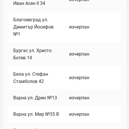
Иван Асен II 34
Благоевград ул.
Димитър Йосифов
изчерпан
№1
Бургас ул. Христо
изчерпан
Ботев 14
Бяла ул. Стефан
изчерпан
Стамболов 42
Варна ул. Дрин №13
изчерпан
Варна ул. Мир №35 В
изчерпан