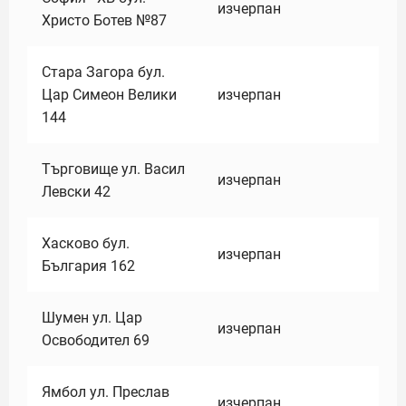
изчерпан
Христо Ботев №87
Стара Загора бул.
Цар Симеон Велики
изчерпан
144
Търговище ул. Васил
изчерпан
Левски 42
Хасково бул.
изчерпан
България 162
Шумен ул. Цар
изчерпан
Освободител 69
Ямбол ул. Преслав
изчерпан