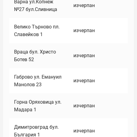
Варна ул.Копнеж
изчерпан
№27 бул.Сливница
Велико Търново пл.
изчерпан
Славейков 1
Враца бул. Христо
изчерпан
Ботев 52
Габрово ул. Емануил
изчерпан
Манолов 23
Горна Оряховица ул.
изчерпан
Мадара 1
Димитровград бул.
изчерпан
България 1