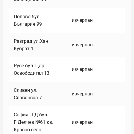
Попово бул.
изчерпан
България 99
Разград ул.Хан
изчерпан
Кубрат 1
Русе бул. Цар
изчерпан
Освободител 13
Сливен ул.
изчерпан
Славянска 7
София - ГД бул.
Г.Делчев №61 кв.
изчерпан
Красно село