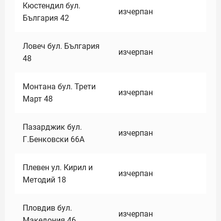
Кюстендил бул.
изчерпан
България 42
Ловеч бул. България
изчерпан
48
Монтана бул. Трети
изчерпан
Март 48
Пазарджик бул.
изчерпан
Г.Бенковски 66А
Плевен ул. Кирил и
изчерпан
Методий 18
Пловдив бул.
изчерпан
Македония 46