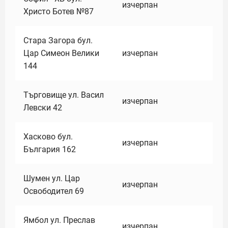
изчерпан
Христо Ботев №87
Стара Загора бул.
Цар Симеон Велики
изчерпан
144
Търговище ул. Васил
изчерпан
Левски 42
Хасково бул.
изчерпан
България 162
Шумен ул. Цар
изчерпан
Освободител 69
Ямбол ул. Преслав
изчерпан