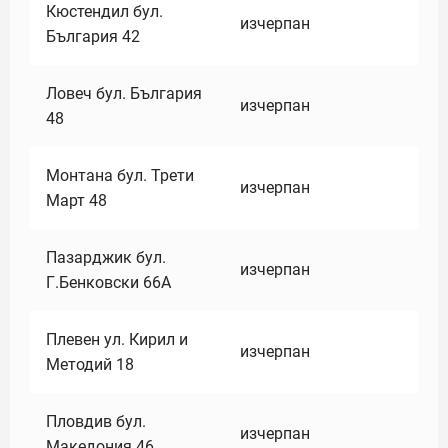
Кюстендил бул.
изчерпан
България 42
Ловеч бул. България
изчерпан
48
Монтана бул. Трети
изчерпан
Март 48
Пазарджик бул.
изчерпан
Г.Бенковски 66А
Плевен ул. Кирил и
изчерпан
Методий 18
Пловдив бул.
изчерпан
Македония 46