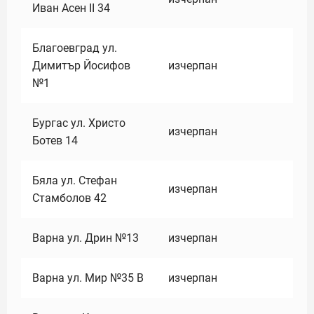
Иван Асен II 34
Благоевград ул.
Димитър Йосифов
изчерпан
№1
Бургас ул. Христо
изчерпан
Ботев 14
Бяла ул. Стефан
изчерпан
Стамболов 42
Варна ул. Дрин №13
изчерпан
Варна ул. Мир №35 В
изчерпан