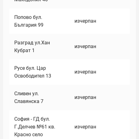
Попово бул.
изчерпан
България 99
Разград ул.Хан
изчерпан
Кубрат 1
Русе бул. Цар
изчерпан
Освободител 13
Сливен ул.
изчерпан
Славянска 7
София - ГД бул.
Г.Делчев №61 кв.
изчерпан
Красно село