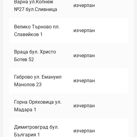
Варна ул.Копнеж
изчерпан
№27 бул.Сливница
Велико Търново пл.
изчерпан
Славейков 1
Враца бул. Христо
изчерпан
Ботев 52
Габрово ул. Емануил
изчерпан
Манолов 23
Горна Оряховица ул.
изчерпан
Мадара 1
Димитровград бул.
изчерпан
България 1