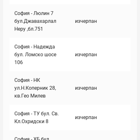
София - Люлин 7
бул.Джавахарлал
изчерпан
Неру ,бл.751
София - Надежда
бул. Ломско шосе
изчерпан
106
София - НК
ул.Н.Коперник 28,
изчерпан
кв.Гео Милев
София - ТУ бул. Св.
изчерпан
Кл.Охридски 8
София - ХБ бул.