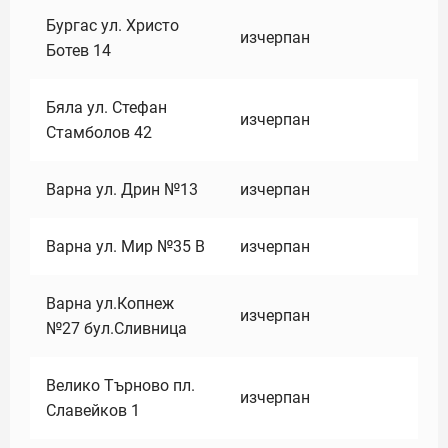
Бургас ул. Христо
изчерпан
Ботев 14
Бяла ул. Стефан
изчерпан
Стамболов 42
Варна ул. Дрин №13
изчерпан
Варна ул. Мир №35 В
изчерпан
Варна ул.Копнеж
изчерпан
№27 бул.Сливница
Велико Търново пл.
изчерпан
Славейков 1