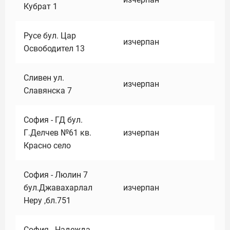
Кубрат 1
Русе бул. Цар
изчерпан
Освободител 13
Сливен ул.
изчерпан
Славянска 7
София - ГД бул.
Г.Делчев №61 кв.
изчерпан
Красно село
София - Люлин 7
бул.Джавахарлал
изчерпан
Неру ,бл.751
София - Надежда