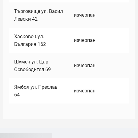
Търговище ул. Васил
изчерпан
Левски 42
Хасково бул.
изчерпан
България 162
Шумен ул. Цар
изчерпан
Освободител 69
Ямбол ул. Преслав
изчерпан
64