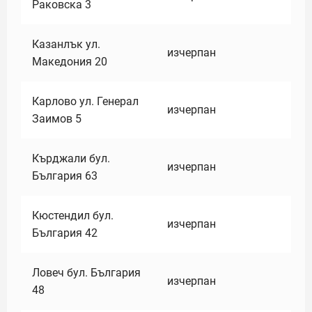
Раковска 3
Казанлък ул.
изчерпан
Македония 20
Карлово ул. Генерал
изчерпан
Заимов 5
Кърджали бул.
изчерпан
България 63
Кюстендил бул.
изчерпан
България 42
Ловеч бул. България
изчерпан
48