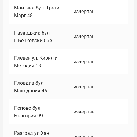
Монтана бул. Трети
изчерпан
Март 48
Пазарджик бул.
изчерпан
Г.Бенковски 66А
Плевен ул. Кирил и
изчерпан
Методий 18
Пловдив бул.
изчерпан
Македония 46
Попово бул.
изчерпан
България 99
Разград ул.Хан
изчерпан