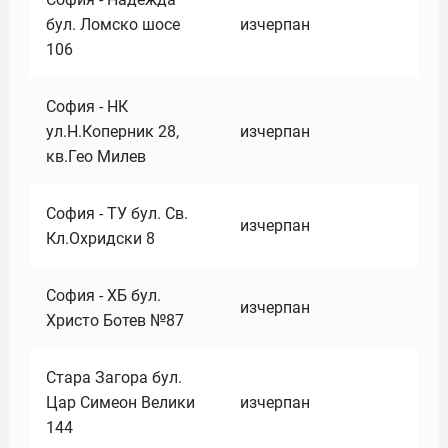
бул. Ломско шосе
изчерпан
106
София - НК
ул.Н.Коперник 28,
изчерпан
кв.Гео Милев
София - ТУ бул. Св.
изчерпан
Кл.Охридски 8
София - ХБ бул.
изчерпан
Христо Ботев №87
Стара Загора бул.
Цар Симеон Велики
изчерпан
144