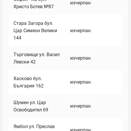
изчерпан
Христо Ботев №87
Стара Загора бул.
Цар Симеон Велики
изчерпан
144
Търговище ул. Васил
изчерпан
Левски 42
Хасково бул.
изчерпан
България 162
Шумен ул. Цар
изчерпан
Освободител 69
Ямбол ул. Преслав
изчерпан