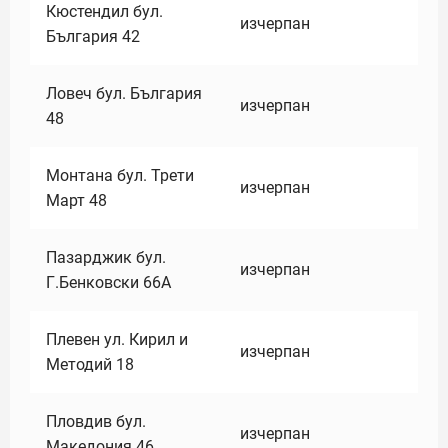
Кюстендил бул.
изчерпан
България 42
Ловеч бул. България
изчерпан
48
Монтана бул. Трети
изчерпан
Март 48
Пазарджик бул.
изчерпан
Г.Бенковски 66А
Плевен ул. Кирил и
изчерпан
Методий 18
Пловдив бул.
изчерпан
Македония 46