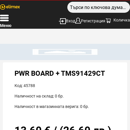
Количка
Вход
Регистрация
Меню
PWR BOARD + TMS91429CT
Код:
45788
Наличност на склад:
0
бр.
Наличност в магазинната верига:
0
бр.