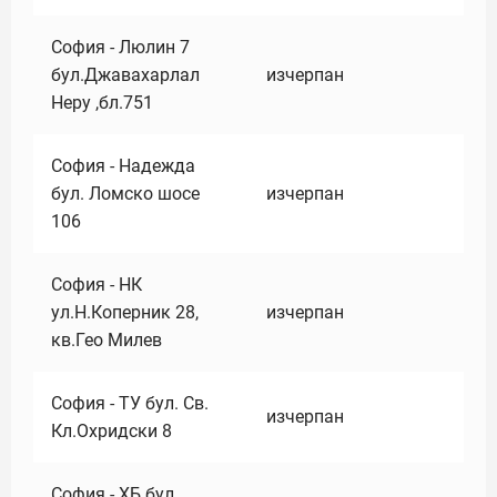
София - Люлин 7
бул.Джавахарлал
изчерпан
Неру ,бл.751
София - Надежда
бул. Ломско шосе
изчерпан
106
София - НК
ул.Н.Коперник 28,
изчерпан
кв.Гео Милев
София - ТУ бул. Св.
изчерпан
Кл.Охридски 8
София - ХБ бул.