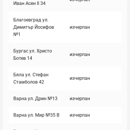
Иван Асен II 34
Благоевград ул.
Димитър Йосифов
изчерпан
№1
Бургас ул. Христо
изчерпан
Ботев 14
Бяла ул. Стефан
изчерпан
Стамболов 42
Варна ул. Дрин №13
изчерпан
Варна ул. Мир №35 В
изчерпан