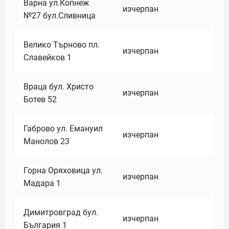
Варна ул.Копнеж
изчерпан
№27 бул.Сливница
Велико Търново пл.
изчерпан
Славейков 1
Враца бул. Христо
изчерпан
Ботев 52
Габрово ул. Емануил
изчерпан
Манолов 23
Горна Оряховица ул.
изчерпан
Мадара 1
Димитровград бул.
изчерпан
България 1