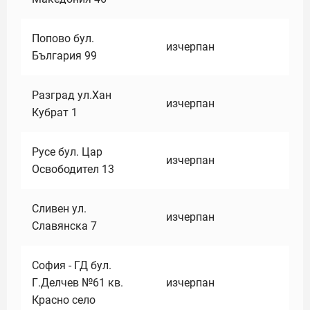
Попово бул.
изчерпан
България 99
Разград ул.Хан
изчерпан
Кубрат 1
Русе бул. Цар
изчерпан
Освободител 13
Сливен ул.
изчерпан
Славянска 7
София - ГД бул.
Г.Делчев №61 кв.
изчерпан
Красно село