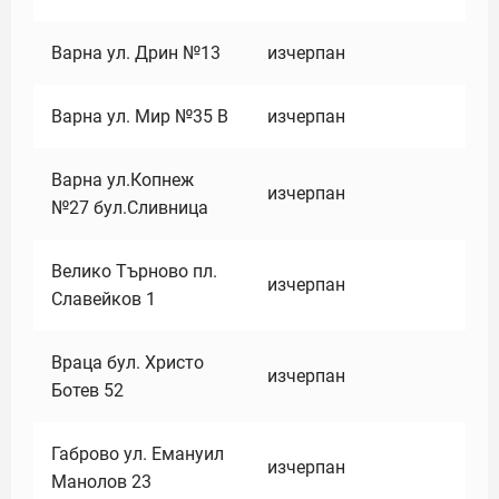
Варна ул. Дрин №13
изчерпан
Варна ул. Мир №35 В
изчерпан
Варна ул.Копнеж
изчерпан
№27 бул.Сливница
Велико Търново пл.
изчерпан
Славейков 1
Враца бул. Христо
изчерпан
Ботев 52
Габрово ул. Емануил
изчерпан
Манолов 23