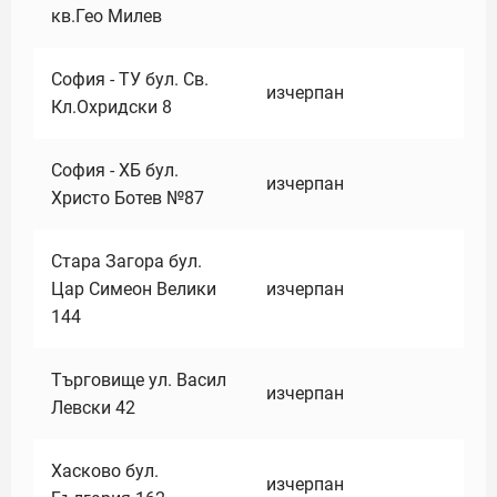
кв.Гео Милев
София - ТУ бул. Св.
изчерпан
Кл.Охридски 8
София - ХБ бул.
изчерпан
Христо Ботев №87
Стара Загора бул.
Цар Симеон Велики
изчерпан
144
Търговище ул. Васил
изчерпан
Левски 42
Хасково бул.
изчерпан