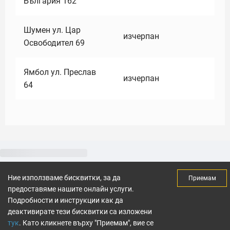
България 162
Шумен ул. Цар
изчерпан
Освободител 69
Ямбол ул. Преслав
изчерпан
64
Ние използваме бисквитки, за да
Приемам
предоставяме нашите онлайн услуги.
Подробности и инструкции как да
деактивирате тези бисквитки са изложени
тук
. Като кликнете върху "Приемам", вие се