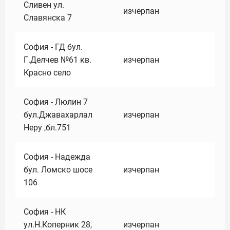
Сливен ул.
изчерпан
Славянска 7
София - ГД бул.
Г.Делчев №61 кв.
изчерпан
Красно село
София - Люлин 7
бул.Джавахарлал
изчерпан
Неру ,бл.751
София - Надежда
бул. Ломско шосе
изчерпан
106
София - НК
ул.Н.Коперник 28,
изчерпан