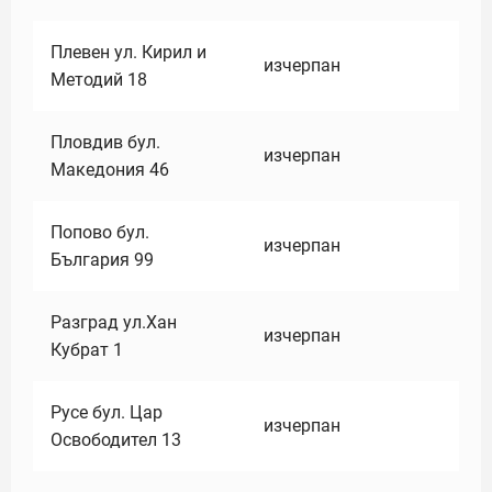
Плевен ул. Кирил и
изчерпан
Методий 18
Пловдив бул.
изчерпан
Македония 46
Попово бул.
изчерпан
България 99
Разград ул.Хан
изчерпан
Кубрат 1
Русе бул. Цар
изчерпан
Освободител 13