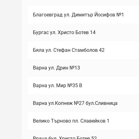
Благоевград ул. Димитър Йосифов №1
Бургас ул. Христо Ботев 14
Бяла ул. Стефан Стамболов 42
Варна ул. Дрин №13
Варна ул. Мир №35 В
Варна ул.Копнеж №27 бул.Сливница
Велико Търново пл. Славейков 1
Враца бул. Христо Ботев 52