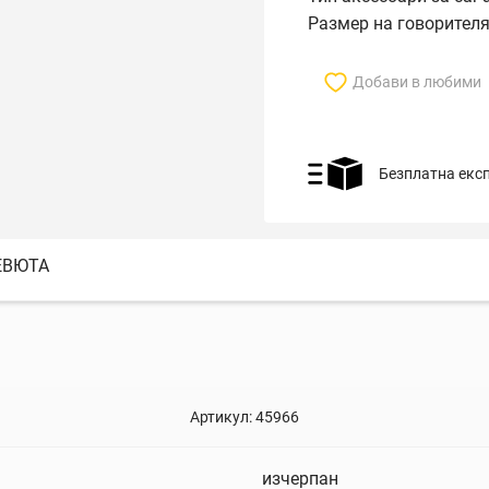
Размер на говорител
Добави в любими
Безплатна екс
ЕВЮТА
Артикул:
45966
изчерпан