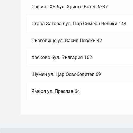
София - ХБ бул. Христо Ботев №87
Стара Загора бул. Цар Симеон Велики 144
Търговище ул. Васил Левски 42
Хасково бул. България 162
Шумен ул. Цар Освободител 69
Ямбол ул. Преслав 64