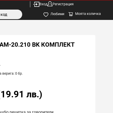
Вход
Регистрация
Моята количка
Любими
RAM-20.210 BK КОМПЛЕКТ
.
 верига:
0
бр.
(
19.91
лв.)
audio решетка за говорители