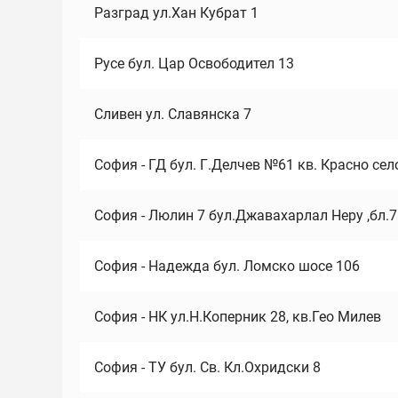
Разград ул.Хан Кубрат 1
Русе бул. Цар Освободител 13
Сливен ул. Славянска 7
София - ГД бул. Г.Делчев №61 кв. Красно сел
София - Люлин 7 бул.Джавахарлал Неру ,бл.
София - Надежда бул. Ломско шосе 106
София - НК ул.Н.Коперник 28, кв.Гео Милев
София - ТУ бул. Св. Кл.Охридски 8