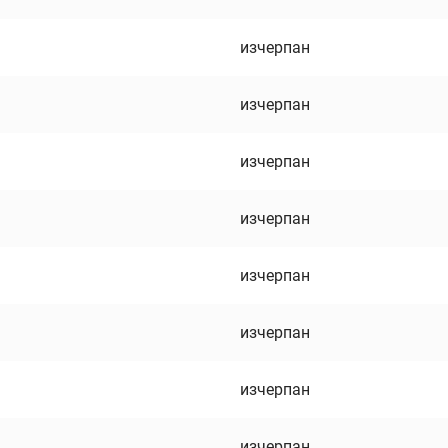
изчерпан
изчерпан
изчерпан
изчерпан
изчерпан
изчерпан
изчерпан
изчерпан