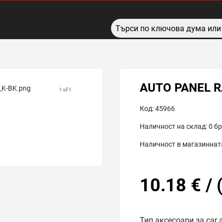
AUTO PANEL 
1 of 1
Код:
45966
Наличност на склад:
0
бр
Наличност в магазинната
10.18
€
/
Тип аксесоари за car 