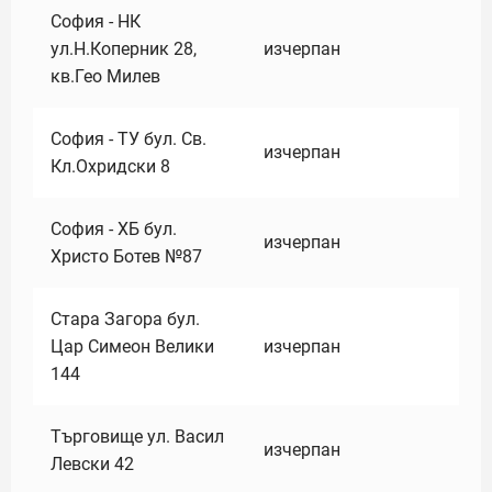
София - НК
ул.Н.Коперник 28,
изчерпан
кв.Гео Милев
София - ТУ бул. Св.
изчерпан
Кл.Охридски 8
София - ХБ бул.
изчерпан
Христо Ботев №87
Стара Загора бул.
Цар Симеон Велики
изчерпан
144
Търговище ул. Васил
изчерпан
Левски 42