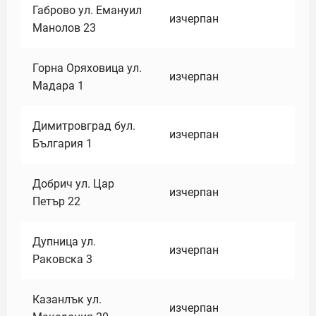
Габрово ул. Емануил
изчерпан
Манолов 23
Горна Оряховица ул.
изчерпан
Мадара 1
Димитровград бул.
изчерпан
България 1
Добрич ул. Цар
изчерпан
Петър 22
Дупница ул.
изчерпан
Раковска 3
Казанлък ул.
изчерпан