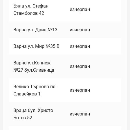
Бяла ул. Стефан
изчерпан
Стамболов 42
Варна ул. Дрин №13
изчерпан
Варна ул. Мир №35 В
изчерпан
Варна ул.Копнеж
изчерпан
№27 бул.Сливница
Велико Търново пл.
изчерпан
Славейков 1
Враца бул. Христо
изчерпан
Ботев 52