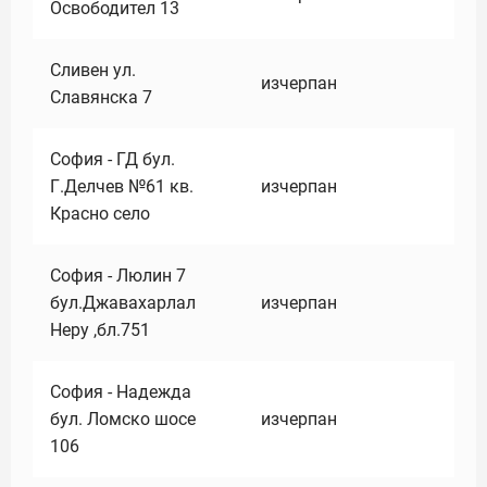
Освободител 13
Сливен ул.
изчерпан
Славянска 7
София - ГД бул.
Г.Делчев №61 кв.
изчерпан
Красно село
София - Люлин 7
бул.Джавахарлал
изчерпан
Неру ,бл.751
София - Надежда
бул. Ломско шосе
изчерпан
106