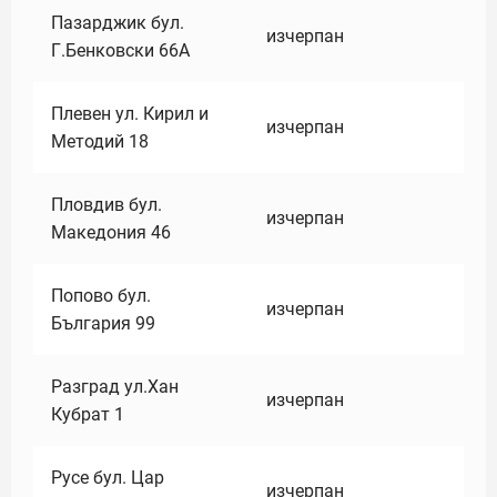
Пазарджик бул.
изчерпан
Г.Бенковски 66А
Плевен ул. Кирил и
изчерпан
Методий 18
Пловдив бул.
изчерпан
Македония 46
Попово бул.
изчерпан
България 99
Разград ул.Хан
изчерпан
Кубрат 1
Русе бул. Цар
изчерпан