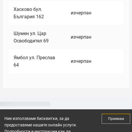
Хасково бул.
изчерпан
България 162
Шумен ул. Цар
изчерпан
Освободител 69
Ямбол ул. Преслав
изчерпан
64
Ние използваме бисквитки, за да
Приемам
предоставяме нашите онлайн услуги.
Подробности и инструкции как да