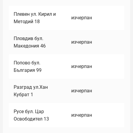
Плевен ул. Кирил и
изчерпан
Методий 18
Пловдив бул.
изчерпан
Македония 46
Попово бул.
изчерпан
България 99
Разград ул.Хан
изчерпан
Кубрат 1
Русе бул. Цар
изчерпан
Освободител 13