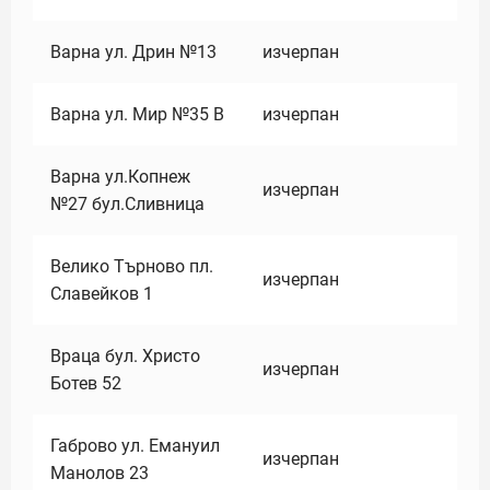
Варна ул. Дрин №13
изчерпан
Варна ул. Мир №35 В
изчерпан
Варна ул.Копнеж
изчерпан
№27 бул.Сливница
Велико Търново пл.
изчерпан
Славейков 1
Враца бул. Христо
изчерпан
Ботев 52
Габрово ул. Емануил
изчерпан
Манолов 23