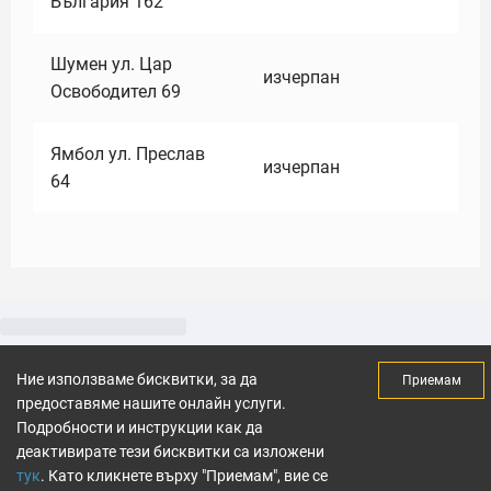
България 162
Шумен ул. Цар
изчерпан
Освободител 69
Ямбол ул. Преслав
изчерпан
64
Ние използваме бисквитки, за да
Приемам
предоставяме нашите онлайн услуги.
Подробности и инструкции как да
деактивирате тези бисквитки са изложени
тук
. Като кликнете върху "Приемам", вие се