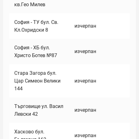
кв.Гео Милев
София - ТУ бул. Св.
изчерпан
Кл.Охридски 8
София - ХБ бул.
изчерпан
Христо Ботев №87
Стара Загора бул.
Цар Симеон Велики
изчерпан
144
Търговище ул. Васил
изчерпан
Левски 42
Хасково бул.
изчерпан