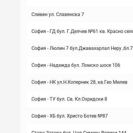
Сливен ул. Славянска 7
София - ГД бул. Г.Делчев №61 кв. Красно сел
София - Люлин 7 бул.Джавахарлал Неру ,бл.
София - Надежда бул. Ломско шосе 106
София - НК ул.Н.Коперник 28, кв.Гео Милев
София - ТУ бул. Св. Кл.Охридски 8
София - ХБ бул. Христо Ботев №87
Стара Загора бул. Цар Симеон Велики 144