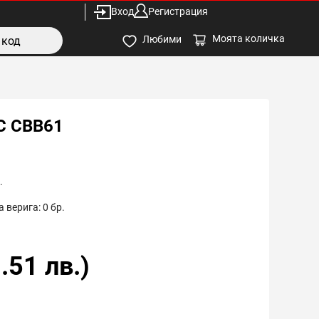
Вход
Регистрация
Моята количка
Любими
C CBB61
.
 верига:
0
бр.
.51
лв.)