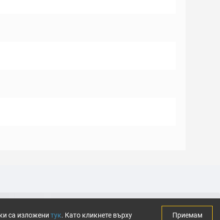
тки са изложени
тук
. Като кликнете върху
Приемам