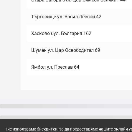
Търговище ул. Васил Левски 42
Хасково бул. България 162
Шумен ул. Цар Освободител 69
Ямбол ул. Преслав 64
Ние използваме бисквитки, за да предоставяме нашите онлайн у