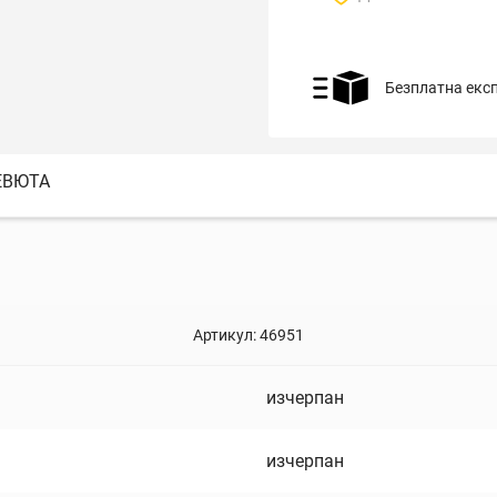
Безплатна екс
ЕВЮТА
Артикул:
46951
изчерпан
изчерпан