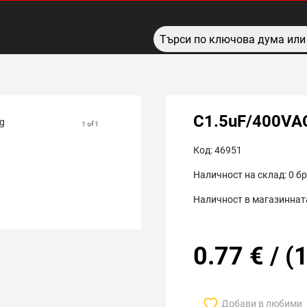
C1.5uF/400VA
1 of 1
Код:
46951
Наличност на склад:
0
бр
Наличност в магазинната
0.77
€
/
(
1
Добави в любими