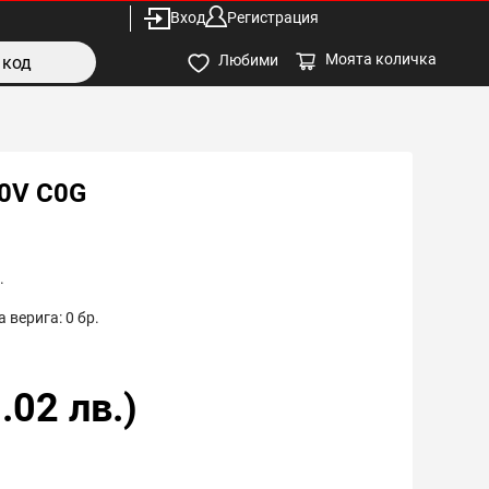
Вход
Регистрация
Моята количка
Любими
50V C0G
.
 верига:
0
бр.
.02
лв.)