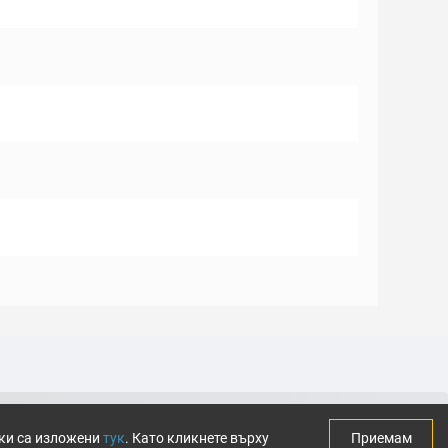
тки са изложени
тук
. Като кликнете върху
Приемам