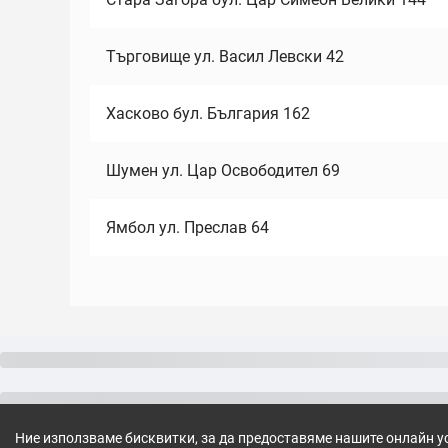
Търговище ул. Васил Левски 42
Хасково бул. България 162
Шумен ул. Цар Освободител 69
Ямбол ул. Преслав 64
Ние използваме бисквитки, за да предоставяме нашите онлайн у