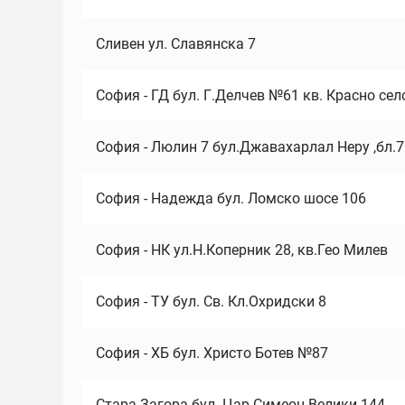
Сливен ул. Славянска 7
София - ГД бул. Г.Делчев №61 кв. Красно сел
София - Люлин 7 бул.Джавахарлал Неру ,бл.
София - Надежда бул. Ломско шосе 106
София - НК ул.Н.Коперник 28, кв.Гео Милев
София - ТУ бул. Св. Кл.Охридски 8
София - ХБ бул. Христо Ботев №87
Стара Загора бул. Цар Симеон Велики 144