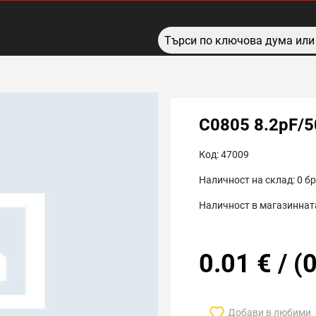
C0805 8.2pF/
Код:
47009
Наличност на склад:
0
бр
Наличност в магазинната
0.01
€
/
(
0
Добави в любими