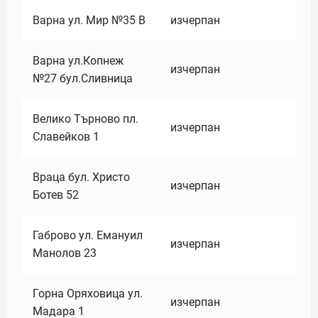
Варна ул. Мир №35 В
изчерпан
Варна ул.Копнеж
изчерпан
№27 бул.Сливница
Велико Търново пл.
изчерпан
Славейков 1
Враца бул. Христо
изчерпан
Ботев 52
Габрово ул. Емануил
изчерпан
Манолов 23
Горна Оряховица ул.
изчерпан
Мадара 1