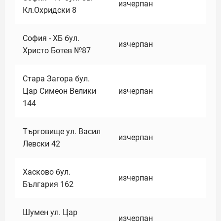
изчерпан
Кл.Охридски 8
София - ХБ бул.
изчерпан
Христо Ботев №87
Стара Загора бул.
Цар Симеон Велики
изчерпан
144
Търговище ул. Васил
изчерпан
Левски 42
Хасково бул.
изчерпан
България 162
Шумен ул. Цар
изчерпан