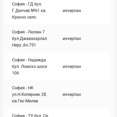
София - ГД бул.
Г.Делчев №61 кв.
изчерпан
Красно село
София - Люлин 7
бул.Джавахарлал
изчерпан
Неру ,бл.751
София - Надежда
бул. Ломско шосе
изчерпан
106
София - НК
ул.Н.Коперник 28,
изчерпан
кв.Гео Милев
София - ТУ бул. Св.