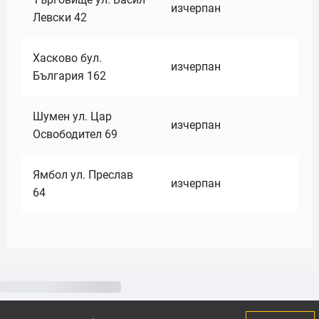
изчерпан
Левски 42
Хасково бул.
изчерпан
България 162
Шумен ул. Цар
изчерпан
Освободител 69
Ямбол ул. Преслав
изчерпан
64