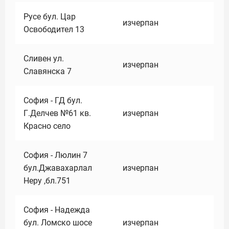
Русе бул. Цар
изчерпан
Освободител 13
Сливен ул.
изчерпан
Славянска 7
София - ГД бул.
Г.Делчев №61 кв.
изчерпан
Красно село
София - Люлин 7
бул.Джавахарлал
изчерпан
Неру ,бл.751
София - Надежда
бул. Ломско шосе
изчерпан