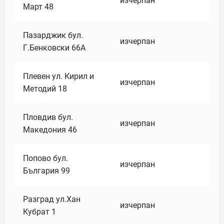
изчерпан
Март 48
Пазарджик бул.
изчерпан
Г.Бенковски 66А
Плевен ул. Кирил и
изчерпан
Методий 18
Пловдив бул.
изчерпан
Македония 46
Попово бул.
изчерпан
България 99
Разград ул.Хан
изчерпан
Кубрат 1