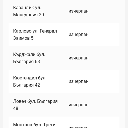
Казанлък ул.
изчерпан
Македония 20
Карлово ул. Генерал
изчерпан
Заимов 5
Кърджали бул.
изчерпан
България 63
Кюстендил бул.
изчерпан
България 42
Ловеч бул. България
изчерпан
48
Монтана бул. Трети