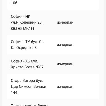
106
София - НК
ул.Н.Коперник 28,
изчерпан
кв.Гео Милев
София - ТУ бул. Св.
изчерпан
Кл.Охридски 8
София - ХБ бул.
изчерпан
Христо Ботев №87
Стара Загора бул.
Цар Симеон Велики
изчерпан
144
Търговище ул. Васил