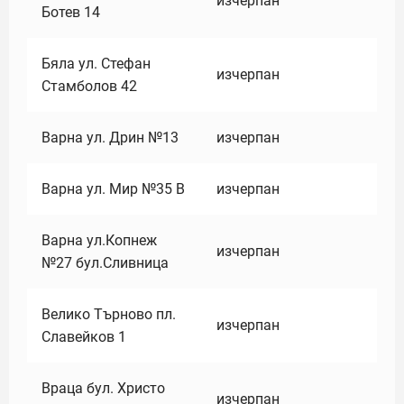
изчерпан
Ботев 14
Бяла ул. Стефан
изчерпан
Стамболов 42
Варна ул. Дрин №13
изчерпан
Варна ул. Мир №35 В
изчерпан
Варна ул.Копнеж
изчерпан
№27 бул.Сливница
Велико Търново пл.
изчерпан
Славейков 1
Враца бул. Христо
изчерпан