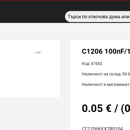
C1206 100nF/
1 of 1
Код:
47682
Наличност на склад:
58
б
Наличност в магазинната
0.05
€
/
(
0
CC1206KKX7R0104