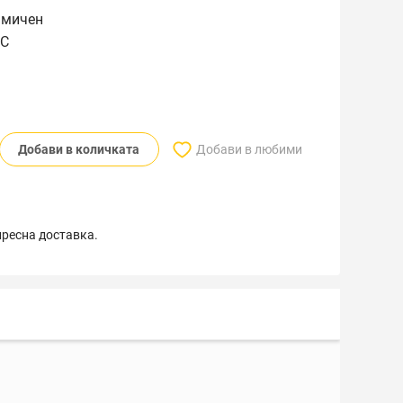
амичен
CC
Добави в количката
Добави в любими
пресна доставка.