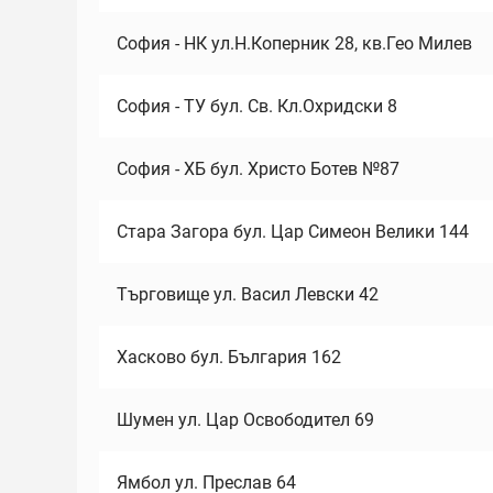
София - НК ул.Н.Коперник 28, кв.Гео Милев
София - ТУ бул. Св. Кл.Охридски 8
София - ХБ бул. Христо Ботев №87
Стара Загора бул. Цар Симеон Велики 144
Търговище ул. Васил Левски 42
Хасково бул. България 162
Шумен ул. Цар Освободител 69
Ямбол ул. Преслав 64