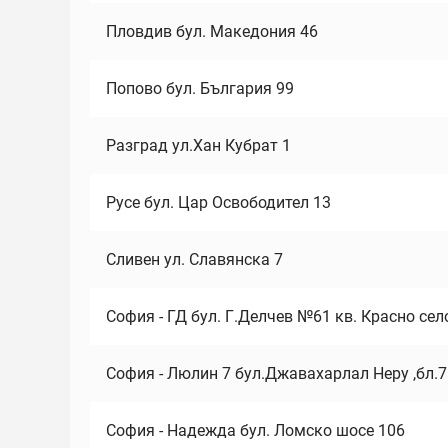
Пловдив бул. Македония 46
Попово бул. България 99
Разград ул.Хан Кубрат 1
Русе бул. Цар Освободител 13
Сливен ул. Славянска 7
София - ГД бул. Г.Делчев №61 кв. Красно сел
София - Люлин 7 бул.Джавахарлал Неру ,бл.
София - Надежда бул. Ломско шосе 106