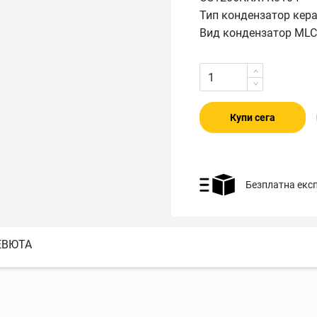
Тип кондензатор кер
Вид кондензатор ML
Купи сега
Безплатна екс
ЕВЮТА