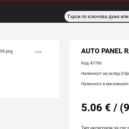
AUTO PANEL R
1 of 2
Код:
47786
Наличност на склад:
0
бр
Наличност в магазинната
5.06
€
/
(
9
Тип аксесоари за car 