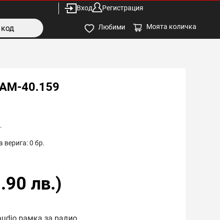
Вход
Регистрация
Моята количка
Любими
AM-40.159
.
 верига:
0
бр.
.90
лв.)
audio рамка за радио