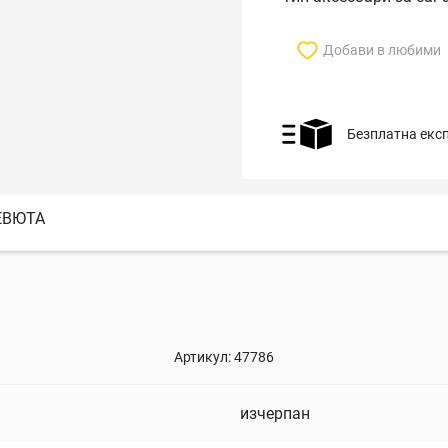
Добави в любими
Безплатна екс
ЕВЮТА
Артикул:
47786
изчерпан