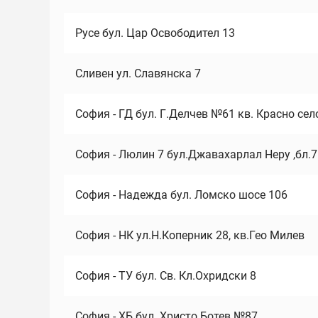
Русе бул. Цар Освободител 13
Сливен ул. Славянска 7
София - ГД бул. Г.Делчев №61 кв. Красно сел
София - Люлин 7 бул.Джавахарлал Неру ,бл.
София - Надежда бул. Ломско шосе 106
София - НК ул.Н.Коперник 28, кв.Гео Милев
София - ТУ бул. Св. Кл.Охридски 8
София - ХБ бул. Христо Ботев №87