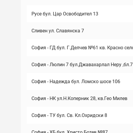
Русе бул. Цар Освободител 13
Сливен ул. Славянска 7
София - ГД бул. Г.Делчев №61 кв. Красно сел
София - Люлин 7 бул.Джавахарлал Неру ,бл.
София - Надежда бул. Ломско шосе 106
София - НК ул.Н.Коперник 28, кв.Гео Милев
София - ТУ бул. Св. Кл.Охридски 8
София - ХБ бул. Христо Ботев №87