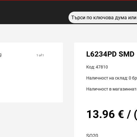
L6234PD SMD
1 of 1
Код:
47810
Наличност на склад:
0
бр
Наличност в магазинната
13.96
€
/
SO20