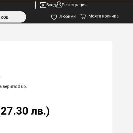
Вход
Регистрация
Моята количка
Любими
.
 верига:
0
бр.
(
27.30
лв.)