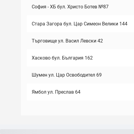
София - ХБ бул. Христо Ботев №87
Стара Загора бул. Цар Симеон Велики 144
Търговище ул. Васил Левски 42
Хасково бул. България 162
Шумен ул. Цар Освободител 69
Ямбол ул. Преслав 64