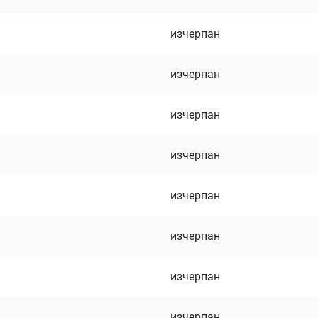
изчерпан
изчерпан
изчерпан
изчерпан
изчерпан
изчерпан
изчерпан
изчерпан