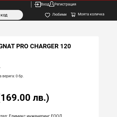
Вход
Регистрация
Моята количка
Любими
GNAT PRO CHARGER 120
.
 верига:
0
бр.
(
169.00
лв.)
ител: Елимекс инженеринг ЕООД