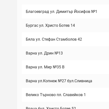
Благоевград ул. Димитър Йосифов №1
Бургас ул. Христо Ботев 14
Бяла ул. Стефан Стамболов 42
Варна ул. Дрин №13
Варна ул. Мир №35 В
Варна ул.Копнеж №27 бул.Сливница
Велико Търново пл. Славейков 1
Враца бул. Христо Ботев 52