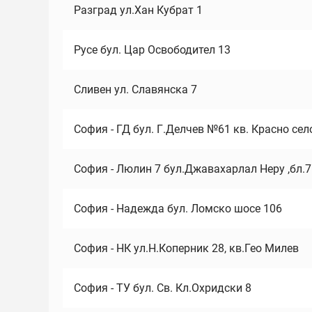
Разград ул.Хан Кубрат 1
Русе бул. Цар Освободител 13
Сливен ул. Славянска 7
София - ГД бул. Г.Делчев №61 кв. Красно сел
София - Люлин 7 бул.Джавахарлал Неру ,бл.
София - Надежда бул. Ломско шосе 106
София - НК ул.Н.Коперник 28, кв.Гео Милев
София - ТУ бул. Св. Кл.Охридски 8