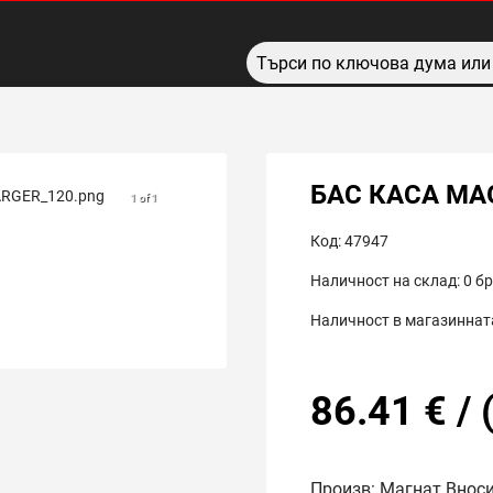
БАС КАСА MA
1 of 1
Код:
47947
Наличност на склад:
0
бр
Наличност в магазинната
86.41
€
/
Произв: Магнат Внос