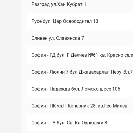
Разград ул.Хан Кубрат 1
Русе бул. Цар Освободител 13
Сливен ул. Славянска 7
София - ГД бул. Г.Делчев №61 кв. Красно сел
София - Люлин 7 бул.Джавахарлал Неру ,бл.
София - Надежда бул. Ломско шосе 106
София - НК ул.Н.Коперник 28, кв.Гео Милев
София - ТУ бул. Св. Кл.Охридски 8