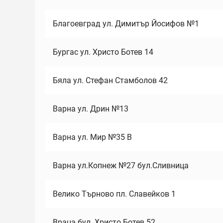
Благоевград ул. Димитър Йосифов №1
Бургас ул. Христо Ботев 14
Бяла ул. Стефан Стамболов 42
Варна ул. Дрин №13
Варна ул. Мир №35 В
Варна ул.Копнеж №27 бул.Сливница
Велико Търново пл. Славейков 1
Враца бул. Христо Ботев 52