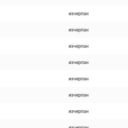
изчерпан
изчерпан
изчерпан
изчерпан
изчерпан
изчерпан
изчерпан
изчерпан