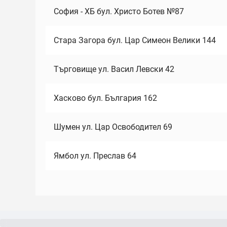
София - ХБ бул. Христо Ботев №87
Стара Загора бул. Цар Симеон Велики 144
Търговище ул. Васил Левски 42
Хасково бул. България 162
Шумен ул. Цар Освободител 69
Ямбол ул. Преслав 64