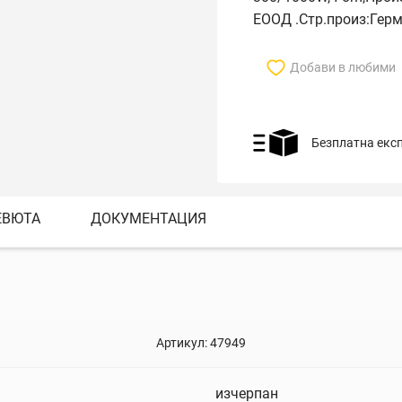
ЕООД .Стр.произ:Гер
Добави в любими
Безплатна екс
ЕВЮТА
ДОКУМЕНТАЦИЯ
Артикул:
47949
изчерпан