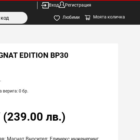
Вход
Регистрация
Моята количка
Любими
NAT EDITION BP30
.
 верига:
0
бр.
/
(
239.00
лв.)
зв: Магнат Вносител: Елимекс инженеринг