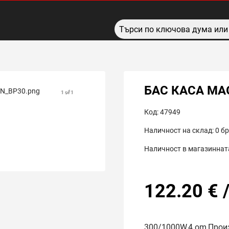
БАС КАСА MAG
1 of 1
Код:
47949
Наличност на склад:
0
бр
Наличност в магазинната
122.20
€
300/1000W,4 om,Прои