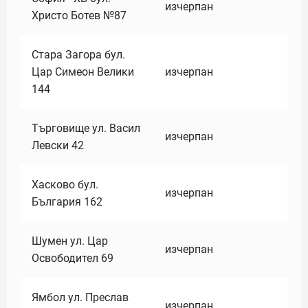
изчерпан
Христо Ботев №87
Стара Загора бул.
Цар Симеон Велики
изчерпан
144
Търговище ул. Васил
изчерпан
Левски 42
Хасково бул.
изчерпан
България 162
Шумен ул. Цар
изчерпан
Освободител 69
Ямбол ул. Преслав
изчерпан