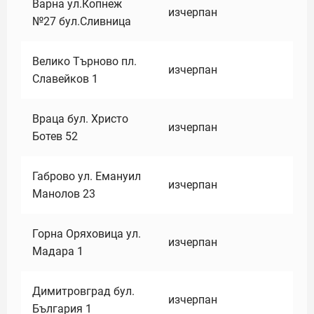
Варна ул.Копнеж
изчерпан
№27 бул.Сливница
Велико Търново пл.
изчерпан
Славейков 1
Враца бул. Христо
изчерпан
Ботев 52
Габрово ул. Емануил
изчерпан
Манолов 23
Горна Оряховица ул.
изчерпан
Мадара 1
Димитровград бул.
изчерпан
България 1