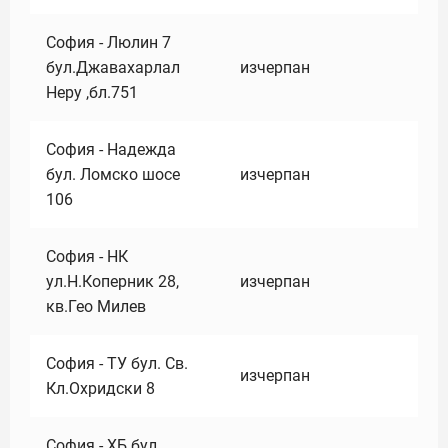
София - Люлин 7
бул.Джавахарлал
изчерпан
Неру ,бл.751
София - Надежда
бул. Ломско шосе
изчерпан
106
София - НК
ул.Н.Коперник 28,
изчерпан
кв.Гео Милев
София - ТУ бул. Св.
изчерпан
Кл.Охридски 8
София - ХБ бул.