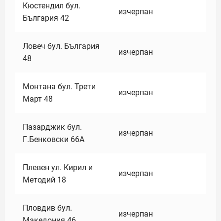
Кюстендил бул.
изчерпан
България 42
Ловеч бул. България
изчерпан
48
Монтана бул. Трети
изчерпан
Март 48
Пазарджик бул.
изчерпан
Г.Бенковски 66А
Плевен ул. Кирил и
изчерпан
Методий 18
Пловдив бул.
изчерпан
Македония 46