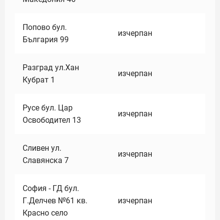
Попово бул.
изчерпан
България 99
Разград ул.Хан
изчерпан
Кубрат 1
Русе бул. Цар
изчерпан
Освободител 13
Сливен ул.
изчерпан
Славянска 7
София - ГД бул.
Г.Делчев №61 кв.
изчерпан
Красно село