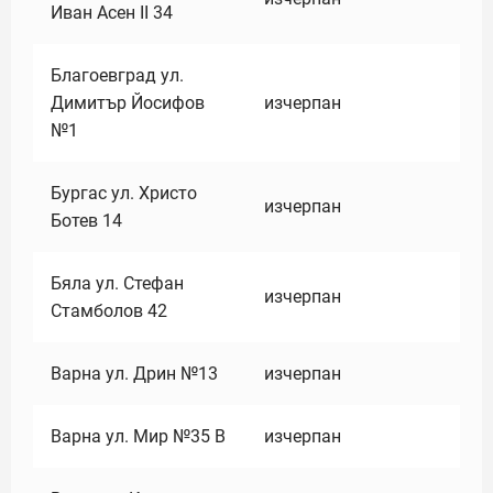
Иван Асен II 34
Благоевград ул.
Димитър Йосифов
изчерпан
№1
Бургас ул. Христо
изчерпан
Ботев 14
Бяла ул. Стефан
изчерпан
Стамболов 42
Варна ул. Дрин №13
изчерпан
Варна ул. Мир №35 В
изчерпан