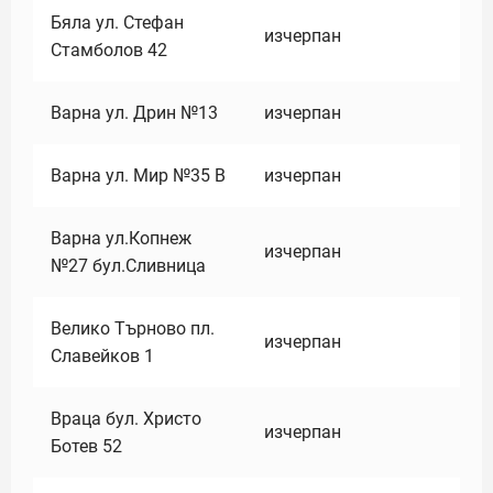
Бяла ул. Стефан
изчерпан
Стамболов 42
Варна ул. Дрин №13
изчерпан
Варна ул. Мир №35 В
изчерпан
Варна ул.Копнеж
изчерпан
№27 бул.Сливница
Велико Търново пл.
изчерпан
Славейков 1
Враца бул. Христо
изчерпан
Ботев 52