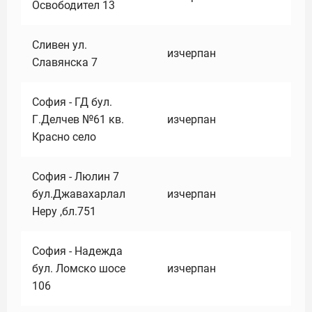
Освободител 13
Сливен ул.
изчерпан
Славянска 7
София - ГД бул.
Г.Делчев №61 кв.
изчерпан
Красно село
София - Люлин 7
бул.Джавахарлал
изчерпан
Неру ,бл.751
София - Надежда
бул. Ломско шосе
изчерпан
106