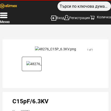
Количка
Вход
Регистрация
Меню
1 of 1
C15pF/6.3KV