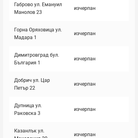
Габрово ул. Емануил
изчерпан
Манолов 23
Горна Оряховица ул.
изчерпан
Мадара 1
Димитровград бул.
изчерпан
България 1
Добрич ул. Цар
изчерпан
Петър 22
Дупница ул.
изчерпан
Раковска 3
Казанлък ул.
изчерпан