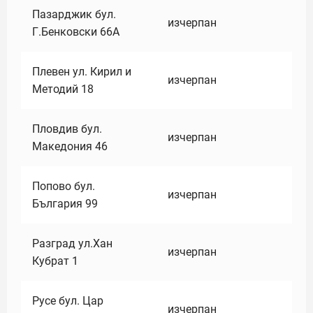
Пазарджик бул.
изчерпан
Г.Бенковски 66А
Плевен ул. Кирил и
изчерпан
Методий 18
Пловдив бул.
изчерпан
Македония 46
Попово бул.
изчерпан
България 99
Разград ул.Хан
изчерпан
Кубрат 1
Русе бул. Цар
изчерпан