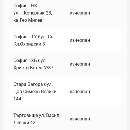
София - НК
ул.Н.Коперник 28,
изчерпан
кв.Гео Милев
София - ТУ бул. Св.
изчерпан
Кл.Охридски 8
София - ХБ бул.
изчерпан
Христо Ботев №87
Стара Загора бул.
Цар Симеон Велики
изчерпан
144
Търговище ул. Васил
изчерпан
Левски 42