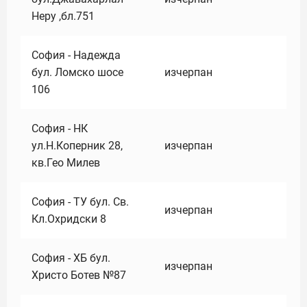
Неру ,бл.751
София - Надежда
бул. Ломско шосе
изчерпан
106
София - НК
ул.Н.Коперник 28,
изчерпан
кв.Гео Милев
София - ТУ бул. Св.
изчерпан
Кл.Охридски 8
София - ХБ бул.
изчерпан
Христо Ботев №87