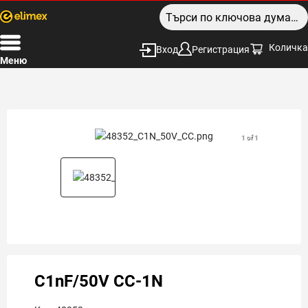
Количка
Вход
Регистрация
Меню
1 of 1
C1nF/50V CC-1N