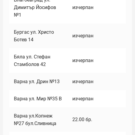
Димитър Йосифов
изчерпан
№1
Бургас ул. Христо
изчерпан
Ботев 14
Бяла ул. Стефан
изчерпан
Стамболов 42
Варна ул. Дрин №13
изчерпан
Варна ул. Мир №35 В
изчерпан
Варна ул.Копнеж
22.00
бр.
№27 бул.Сливница