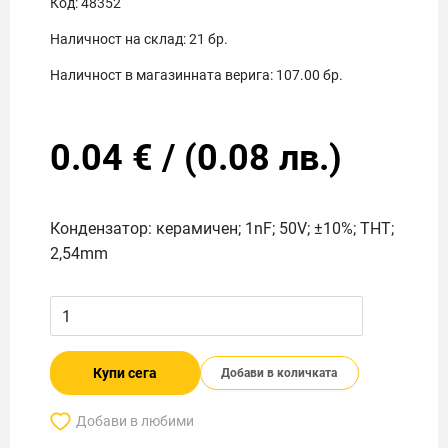
Код:
48352
Наличност на склад:
21
бр.
Наличност в магазинната верига:
107.00
бр.
0.04
€
/
(
0.08
лв.)
Кондензатор: керамичен; 1nF; 50V; ±10%; THT;
2,54mm
Купи сега
Добави в количката
Добави в любими