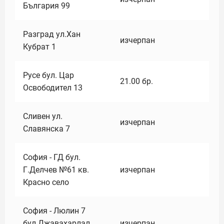
България 99
Разград ул.Хан
изчерпан
Кубрат 1
Русе бул. Цар
21.00
бр.
Освободител 13
Сливен ул.
изчерпан
Славянска 7
София - ГД бул.
Г.Делчев №61 кв.
изчерпан
Красно село
София - Люлин 7
бул.Джавахарлал
изчерпан