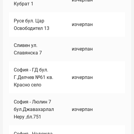
Кубрат 1
Русе бул. Цар
изчерпан
Освободител 13
Сливен ул.
изчерпан
Славянска 7
София - ГД бул.
Г.Делчев №61 кв.
изчерпан
Красно село
София - Люлин 7
бул.Джавахарлал
изчерпан
Неру ,бл.751
София - Надежда