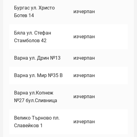
Бургас ул. Христо
изчерпан
Ботев 14
Бяла ул. Стефан
изчерпан
Стамболов 42
Варна ул. Дрин №13
изчерпан
Варна ул. Мир №35 В
изчерпан
Варна ул.Копнеж
изчерпан
№27 бул.Сливница
Велико Търново пл.
изчерпан
Славейков 1