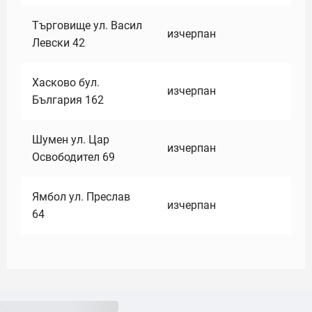
Търговище ул. Васил
изчерпан
Левски 42
Хасково бул.
изчерпан
България 162
Шумен ул. Цар
изчерпан
Освободител 69
Ямбол ул. Преслав
изчерпан
64