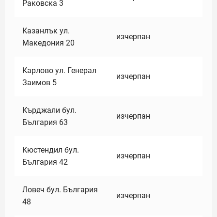
Раковска 3
Казанлък ул.
изчерпан
Македония 20
Карлово ул. Генерал
изчерпан
Заимов 5
Кърджали бул.
изчерпан
България 63
Кюстендил бул.
изчерпан
България 42
Ловеч бул. България
изчерпан
48