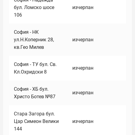
бул. Ломско шосе
изчерпан
106
София - НК
ул.Н.Коперник 28,
изчерпан
кв.Гео Милев
София - ТУ бул. Св.
изчерпан
Кл.Охридски 8
София - ХБ бул.
изчерпан
Христо Ботев №87
Стара Загора бул.
Цар Симеон Велики
изчерпан
144