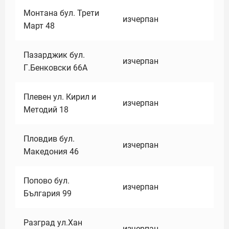
Монтана бул. Трети
изчерпан
Март 48
Пазарджик бул.
изчерпан
Г.Бенковски 66А
Плевен ул. Кирил и
изчерпан
Методий 18
Пловдив бул.
изчерпан
Македония 46
Попово бул.
изчерпан
България 99
Разград ул.Хан
изчерпан