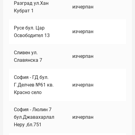
Разград ул.Хан
изчерпан
Кубрат 1
Русе бул. Цар
изчерпан
Освободител 13
Сливен ул.
изчерпан
Славянска 7
София - ГД бул.
Г.Делчев №61 кв.
изчерпан
Красно село
София - Люлин 7
бул.Джавахарлал
изчерпан
Неру ,бл.751