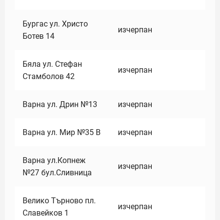
Бургас ул. Христо
изчерпан
Ботев 14
Бяла ул. Стефан
изчерпан
Стамболов 42
Варна ул. Дрин №13
изчерпан
Варна ул. Мир №35 В
изчерпан
Варна ул.Копнеж
изчерпан
№27 бул.Сливница
Велико Търново пл.
изчерпан
Славейков 1