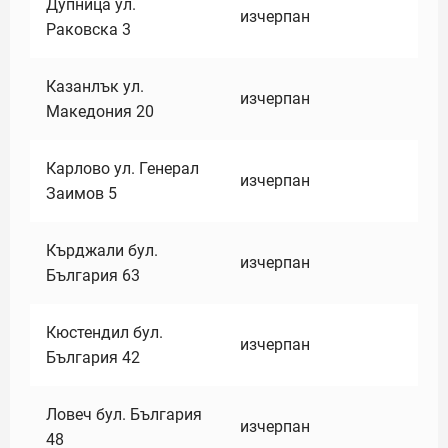
Дупница ул.
изчерпан
Раковска 3
Казанлък ул.
изчерпан
Македония 20
Карлово ул. Генерал
изчерпан
Заимов 5
Кърджали бул.
изчерпан
България 63
Кюстендил бул.
изчерпан
България 42
Ловеч бул. България
изчерпан
48