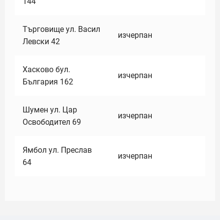
144
Търговище ул. Васил
изчерпан
Левски 42
Хасково бул.
изчерпан
България 162
Шумен ул. Цар
изчерпан
Освободител 69
Ямбол ул. Преслав
изчерпан
64