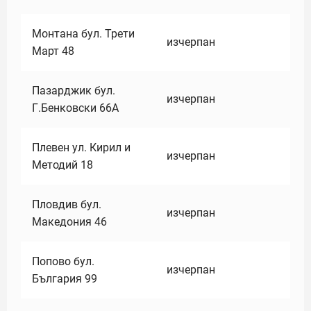
Монтана бул. Трети
изчерпан
Март 48
Пазарджик бул.
изчерпан
Г.Бенковски 66А
Плевен ул. Кирил и
изчерпан
Методий 18
Пловдив бул.
изчерпан
Македония 46
Попово бул.
изчерпан
България 99