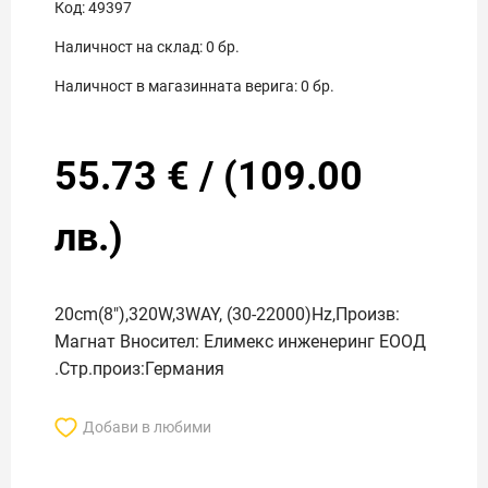
Код:
49397
Наличност на склад:
0
бр.
Наличност в магазинната верига:
0
бр.
55.73
€
/
(
109.00
лв.)
20cm(8"),320W,3WAY, (30-22000)Hz,Произв:
Магнат Вносител: Елимекс инженеринг ЕООД
.Стр.произ:Германия
Добави в любими