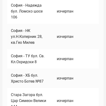
София - Надежда
бул. Ломско шосе
изчерпан
106
София - НК
ул.Н.Коперник 28,
изчерпан
кв.Гео Милев
София - ТУ бул. Св.
изчерпан
Кл.Охридски 8
София - ХБ бул.
изчерпан
Христо Ботев №87
Стара Загора бул.
Цар Симеон Велики
изчерпан