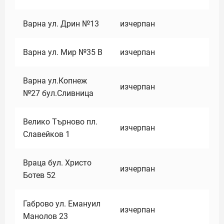
Варна ул. Дрин №13
изчерпан
Варна ул. Мир №35 В
изчерпан
Варна ул.Копнеж
изчерпан
№27 бул.Сливница
Велико Търново пл.
изчерпан
Славейков 1
Враца бул. Христо
изчерпан
Ботев 52
Габрово ул. Емануил
изчерпан
Манолов 23