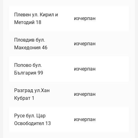
Плевен ул. Кирил и
изчерпан
Методий 18
Пловдив бул.
изчерпан
Македония 46
Попово бул.
изчерпан
България 99
Разград ул.Хан
изчерпан
Кубрат 1
Русе бул. Цар
изчерпан
Освободител 13