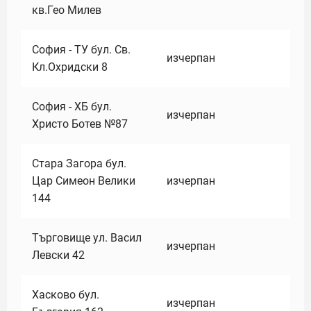
кв.Гео Милев
София - ТУ бул. Св.
изчерпан
Кл.Охридски 8
София - ХБ бул.
изчерпан
Христо Ботев №87
Стара Загора бул.
Цар Симеон Велики
изчерпан
144
Търговище ул. Васил
изчерпан
Левски 42
Хасково бул.
изчерпан