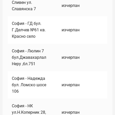
Сливен ул.
изчерпан
Славянска 7
София - ГД бул.
Г.Делчев №61 кв.
изчерпан
Красно село
София - Люлин 7
бул.Джавахарлал
изчерпан
Неру ,бл.751
София - Надежда
бул. Ломско шосе
изчерпан
106
София - НК
ул.Н.Коперник 28,
изчерпан