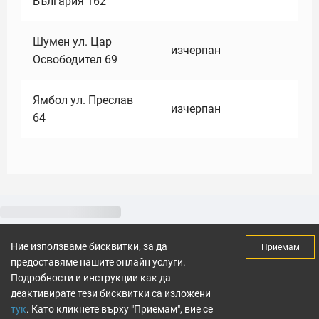
България 162
Шумен ул. Цар
изчерпан
Освободител 69
Ямбол ул. Преслав
изчерпан
64
Ние използваме бисквитки, за да
Приемам
предоставяме нашите онлайн услуги.
Подробности и инструкции как да
деактивирате тези бисквитки са изложени
тук
. Като кликнете върху "Приемам", вие се