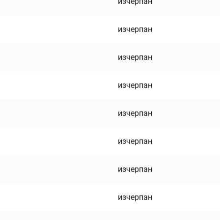
изчерпан
изчерпан
изчерпан
изчерпан
изчерпан
изчерпан
изчерпан
изчерпан