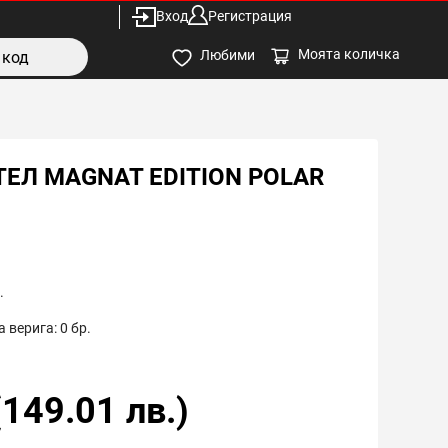
Вход
Регистрация
Моята количка
Любими
ЕЛ MAGNAT EDITION POLAR
.
 верига:
0
бр.
(
149.01
лв.)