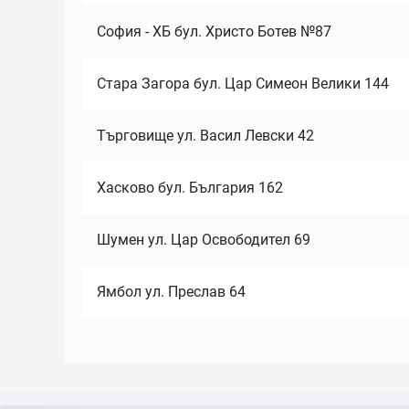
София - ХБ бул. Христо Ботев №87
Стара Загора бул. Цар Симеон Велики 144
Търговище ул. Васил Левски 42
Хасково бул. България 162
Шумен ул. Цар Освободител 69
Ямбол ул. Преслав 64