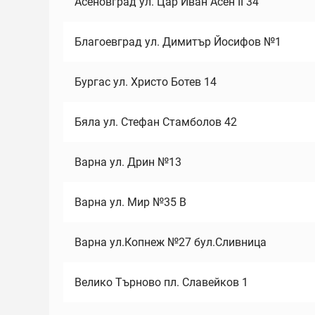
Асеновград ул. Цар Иван Асен II 34
Благоевград ул. Димитър Йосифов №1
Бургас ул. Христо Ботев 14
Бяла ул. Стефан Стамболов 42
Варна ул. Дрин №13
Варна ул. Мир №35 В
Варна ул.Копнеж №27 бул.Сливница
Велико Търново пл. Славейков 1