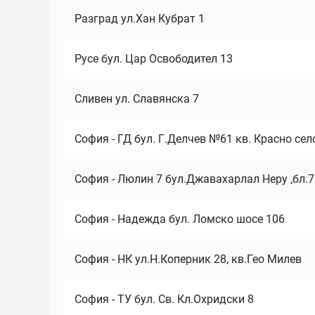
Разград ул.Хан Кубрат 1
Русе бул. Цар Освободител 13
Сливен ул. Славянска 7
София - ГД бул. Г.Делчев №61 кв. Красно сел
София - Люлин 7 бул.Джавахарлал Неру ,бл.
София - Надежда бул. Ломско шосе 106
София - НК ул.Н.Коперник 28, кв.Гео Милев
София - ТУ бул. Св. Кл.Охридски 8