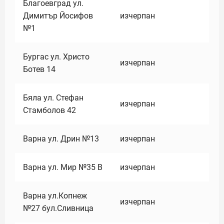
Благоевград ул.
Димитър Йосифов
изчерпан
№1
Бургас ул. Христо
изчерпан
Ботев 14
Бяла ул. Стефан
изчерпан
Стамболов 42
Варна ул. Дрин №13
изчерпан
Варна ул. Мир №35 В
изчерпан
Варна ул.Копнеж
изчерпан
№27 бул.Сливница