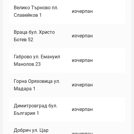
Велико Търново пл.
изчерпан
Славейков 1
Враца бул. Христо
изчерпан
Ботев 52
Габрово ул. Емануил
изчерпан
Манолов 23
Горна Оряховица ул.
изчерпан
Мадара 1
Димитровград бул.
изчерпан
България 1
Добрич ул. Цар
изчерпан