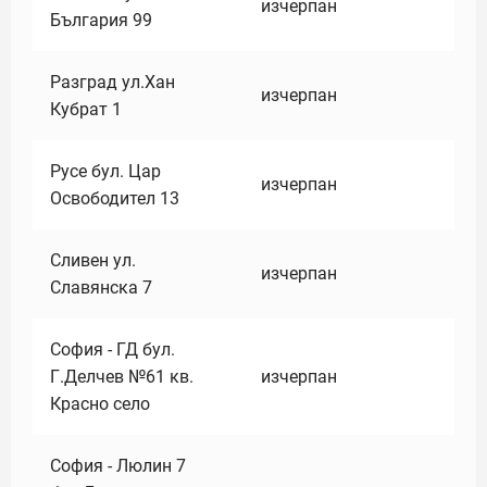
изчерпан
България 99
Разград ул.Хан
изчерпан
Кубрат 1
Русе бул. Цар
изчерпан
Освободител 13
Сливен ул.
изчерпан
Славянска 7
София - ГД бул.
Г.Делчев №61 кв.
изчерпан
Красно село
София - Люлин 7