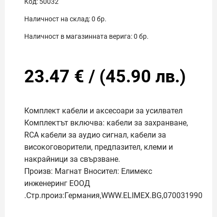
Код:
50032
Наличност на склад:
0
бр.
Наличност в магазинната верига:
0
бр.
23.47
€
/
(
45.90
лв.)
Комплект кабели и аксесоари за усилвател
Комплектът включва: кабели за захранване,
RCA кабели за аудио сигнал, кабели за
високоговорители,
предпазител, клеми и
накрайници за свързване.
Произв: Магнат Вносител: Елимекс
инженеринг ЕООД
.Стр.произ:Германия,WWW.ELIMEX.BG,070031990