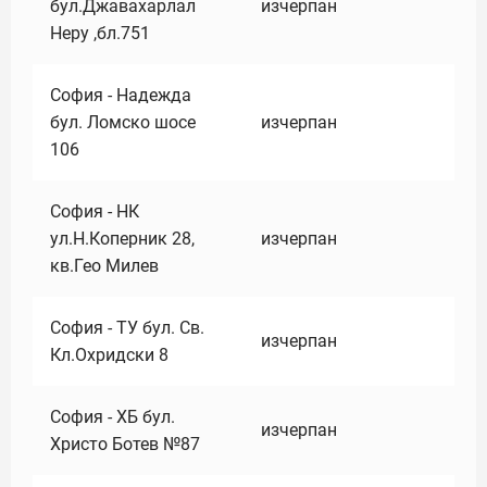
бул.Джавахарлал
изчерпан
Неру ,бл.751
София - Надежда
бул. Ломско шосе
изчерпан
106
София - НК
ул.Н.Коперник 28,
изчерпан
кв.Гео Милев
София - ТУ бул. Св.
изчерпан
Кл.Охридски 8
София - ХБ бул.
изчерпан
Христо Ботев №87