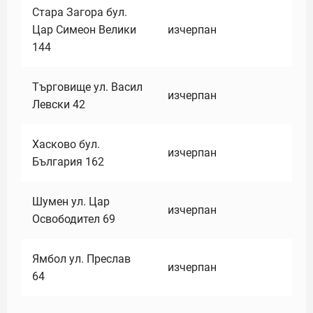
Стара Загора бул.
Цар Симеон Велики
изчерпан
144
Търговище ул. Васил
изчерпан
Левски 42
Хасково бул.
изчерпан
България 162
Шумен ул. Цар
изчерпан
Освободител 69
Ямбол ул. Преслав
изчерпан
64