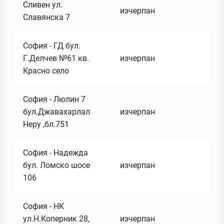
Сливен ул.
изчерпан
Славянска 7
София - ГД бул.
Г.Делчев №61 кв.
изчерпан
Красно село
София - Люлин 7
бул.Джавахарлал
изчерпан
Неру ,бл.751
София - Надежда
бул. Ломско шосе
изчерпан
106
София - НК
ул.Н.Коперник 28,
изчерпан