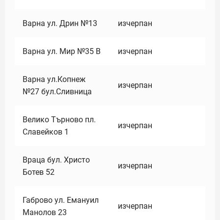
Варна ул. Дрин №13
изчерпан
Варна ул. Мир №35 В
изчерпан
Варна ул.Копнеж
изчерпан
№27 бул.Сливница
Велико Търново пл.
изчерпан
Славейков 1
Враца бул. Христо
изчерпан
Ботев 52
Габрово ул. Емануил
изчерпан
Манолов 23