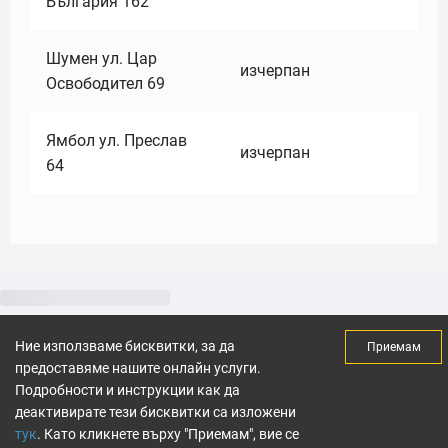
България 162
Шумен ул. Цар
изчерпан
Освободител 69
Ямбол ул. Преслав
изчерпан
64
Ние използваме бисквитки, за да
Приемам
предоставяме нашите онлайн услуги.
Подробности и инструкции как да
деактивирате тези бисквитки са изложени
тук
. Като кликнете върху "Приемам", вие се