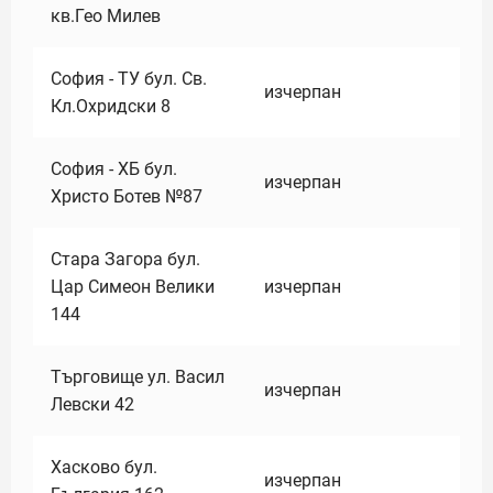
кв.Гео Милев
София - ТУ бул. Св.
изчерпан
Кл.Охридски 8
София - ХБ бул.
изчерпан
Христо Ботев №87
Стара Загора бул.
Цар Симеон Велики
изчерпан
144
Търговище ул. Васил
изчерпан
Левски 42
Хасково бул.
изчерпан