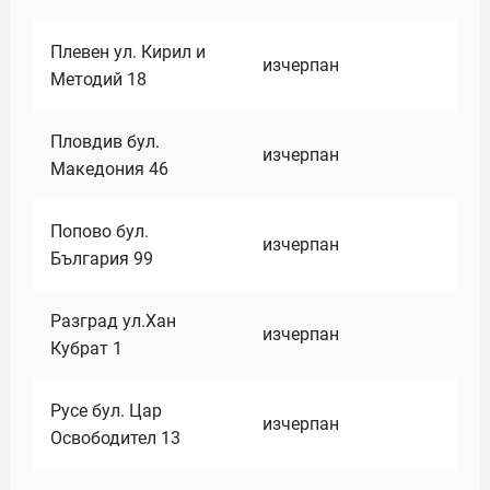
Плевен ул. Кирил и
изчерпан
Методий 18
Пловдив бул.
изчерпан
Македония 46
Попово бул.
изчерпан
България 99
Разград ул.Хан
изчерпан
Кубрат 1
Русе бул. Цар
изчерпан
Освободител 13