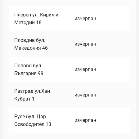
Плевен ул. Кирил и
изчерпан
Методий 18
Пловдив бул.
изчерпан
Македония 46
Попово бул.
изчерпан
България 99
Разград ул.Хан
изчерпан
Кубрат 1
Русе бул. Цар
изчерпан
Освободител 13