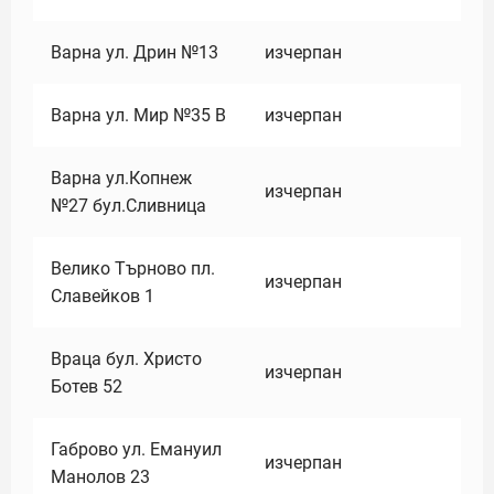
Варна ул. Дрин №13
изчерпан
Варна ул. Мир №35 В
изчерпан
Варна ул.Копнеж
изчерпан
№27 бул.Сливница
Велико Търново пл.
изчерпан
Славейков 1
Враца бул. Христо
изчерпан
Ботев 52
Габрово ул. Емануил
изчерпан
Манолов 23