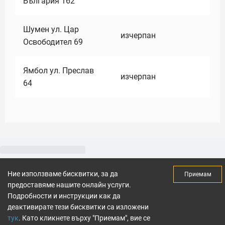
България 162
Шумен ул. Цар
изчерпан
Освободител 69
Ямбол ул. Преслав
изчерпан
64
Ние използваме бисквитки, за да
Приемам
предоставяме нашите онлайн услуги.
Подробности и инструкции как да
деактивирате тези бисквитки са изложени
тук
. Като кликнете върху "Приемам", вие се