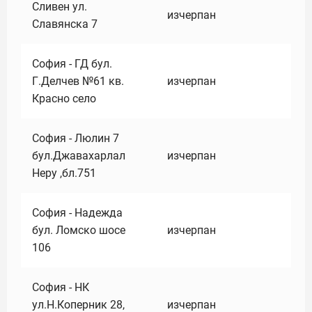
Сливен ул.
изчерпан
Славянска 7
София - ГД бул.
Г.Делчев №61 кв.
изчерпан
Красно село
София - Люлин 7
бул.Джавахарлал
изчерпан
Неру ,бл.751
София - Надежда
бул. Ломско шосе
изчерпан
106
София - НК
ул.Н.Коперник 28,
изчерпан