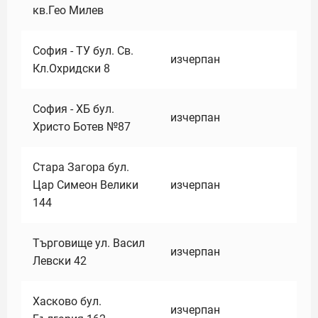
кв.Гео Милев
София - ТУ бул. Св.
изчерпан
Кл.Охридски 8
София - ХБ бул.
изчерпан
Христо Ботев №87
Стара Загора бул.
Цар Симеон Велики
изчерпан
144
Търговище ул. Васил
изчерпан
Левски 42
Хасково бул.
изчерпан