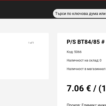
P/S ВТ84/85 #
1 of 1
Код:
5066
Наличност на склад:
0
Наличност в магазинната
7.06
€
/
(
1
Произв: Елимекс инж