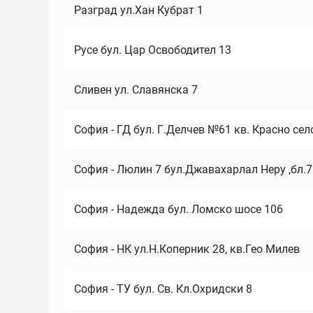
Разград ул.Хан Кубрат 1
Русе бул. Цар Освободител 13
Сливен ул. Славянска 7
София - ГД бул. Г.Делчев №61 кв. Красно сел
София - Люлин 7 бул.Джавахарлал Неру ,бл.
София - Надежда бул. Ломско шосе 106
София - НК ул.Н.Коперник 28, кв.Гео Милев
София - ТУ бул. Св. Кл.Охридски 8