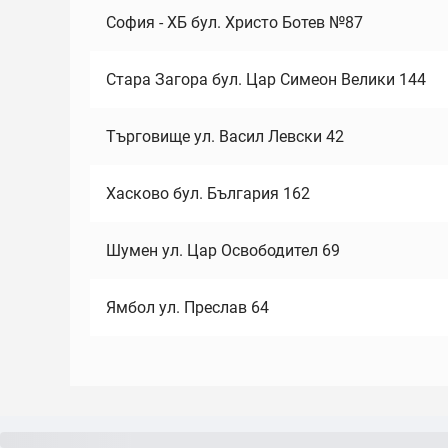
София - ХБ бул. Христо Ботев №87
Стара Загора бул. Цар Симеон Велики 144
Търговище ул. Васил Левски 42
Хасково бул. България 162
Шумен ул. Цар Освободител 69
Ямбол ул. Преслав 64