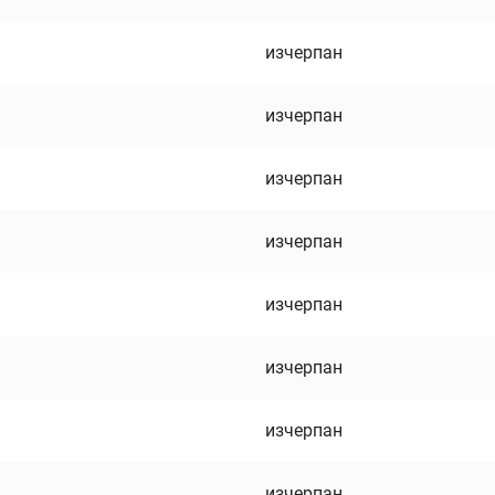
изчерпан
изчерпан
изчерпан
изчерпан
изчерпан
изчерпан
изчерпан
изчерпан