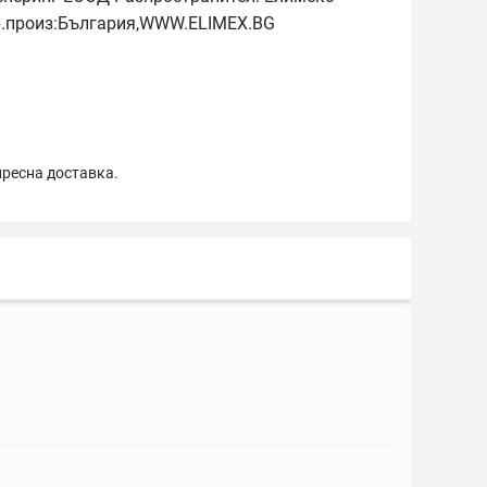
.произ:България,WWW.ELIMEX.BG
пресна доставка.