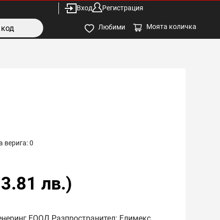
Вход
Регистрация
Моята количка
Любими
 верига:
0
3.81
лв.)
енеринг ЕООД Разпространител: Елимекс