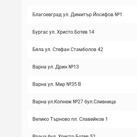
Благоевград ул. Димитър Йосифов №1
Бургас ул. Христо Ботев 14
Бяла ул. Стефан Стамболов 42
Варна ул. Дрин №13
Варна ул. Мир №35 В
Варна ул.Копнеж №27 бул.Сливница
Велико Търново пл. Славейков 1
Враца бул. Христо Ботев 52